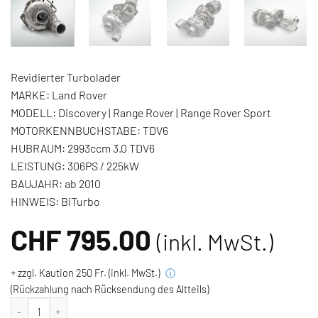
Revidierter Turbolader
MARKE:
Land Rover
MODELL:
Discovery | Range Rover | Range Rover Sport
MOTORKENNBUCHSTABE:
TDV6
HUBRAUM:
2993ccm 3.0 TDV6
LEISTUNG:
306PS / 225kW
BAUJAHR:
ab 2010
HINWEIS:
BiTurbo
CHF
795.00
(inkl. MwSt.)
+ zzgl. Kaution 250 Fr. (inkl. MwSt.)
ⓘ
(Rückzahlung nach Rücksendung des Altteils)
Turbolader Discovery IV Range Rover IV Range Rover Sport II 3.0