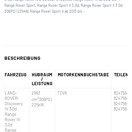
Range Rover Sport
,
Range Rover Sport II 3.0d
,
Range Rover Sport II 3.0d
306PS | 225kW
,
Range Rover Sport II ab 2013 bis -
BESCHREIBUNG
FAHRZEUG
HUBRAUM
MOTORKENNBUCHSTABE
TEILEN
/
LEISTUNG
LAND-
2993
TDV6
824756-3
ROVER:
3
824756-0
cm
306PS |
Discovery
824756-5
225kW
IV 3.0d
824756-5
Range
Rover IV
3.0d
Range