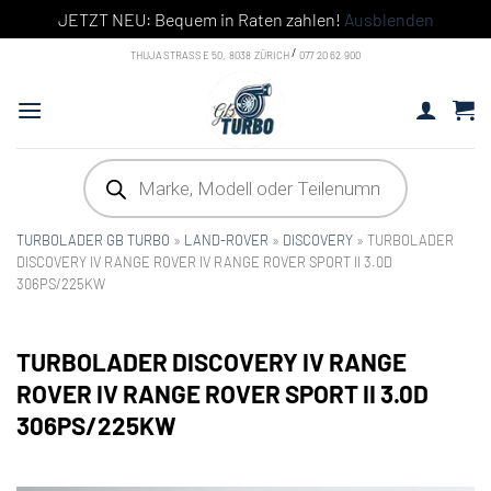
JETZT NEU: Bequem in Raten zahlen!
Ausblenden
Skip
/
THUJASTRASSE 50, 8038 ZÜRICH
077 20 62 900
to
content
Products
search
TURBOLADER GB TURBO
»
LAND-ROVER
»
DISCOVERY
»
TURBOLADER
DISCOVERY IV RANGE ROVER IV RANGE ROVER SPORT II 3.0D
306PS/225KW
TURBOLADER DISCOVERY IV RANGE
ROVER IV RANGE ROVER SPORT II 3.0D
306PS/225KW