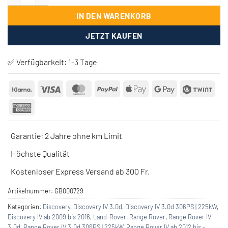
IN DEN WARENKORB
JETZT KAUFEN
✅ Verfügbarkeit:
1-3 Tage
Klarna
Visa
MasterCard
PayPal
Apple
Google
Twin
Pay
Pay
American
Express
Garantie: 2 Jahre ohne km Limit
Höchste Qualität
Kostenloser Express Versand ab 300 Fr.
Artikelnummer:
GB000729
Kategorien:
Discovery
,
Discovery IV 3.0d
,
Discovery IV 3.0d 306PS | 225kW
,
Discovery IV ab 2009 bis 2016
,
Land-Rover
,
Range Rover
,
Range Rover IV
3.0d
,
Range Rover IV 3.0d 306PS | 225kW
,
Range Rover IV ab 2012 bis -
,