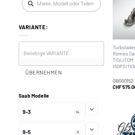
VARIANTE:
Turbolader
Romeo Saa
TiD/JTDM
150PS/11
ÜBERNEHMEN
GB000152
CHF
575.0
Saab Modelle
9-3
14
AUFKLAPPEN
9-5
11