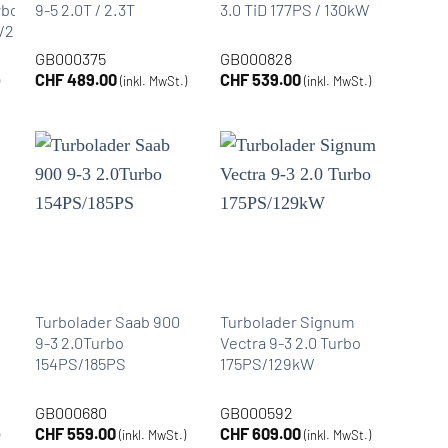
rbo
9-5 2.0T / 2.3T
3.0 TiD 177PS / 130kW
/230PS/250PS
GB000375
GB000828
CHF
489.00
CHF
539.00
)
(inkl. MwSt.)
(inkl. MwSt.)
Turbolader Saab 900
Turbolader Signum
9-3 2.0Turbo
Vectra 9-3 2.0 Turbo
154PS/185PS
175PS/129kW
GB000680
GB000592
CHF
559.00
CHF
609.00
)
(inkl. MwSt.)
(inkl. MwSt.)