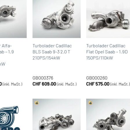
 Alfa-
Turbolader Cadillac
Turbolader Cadillac
b – 1.9
BLS Saab 9-3 2.0 T
Fiat Opel Saab – 1.9D
210PS/154kW
150PS/110kW
0kW
GB000376
GB000260
0
CHF
609.00
CHF
575.00
(inkl. MwSt.)
(inkl. MwSt.)
(inkl. MwSt.)