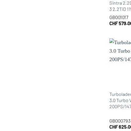
Sintra 2.2
3 2.2TiD 
GB001017
CHF
579.0
Turbolade
3.0 Turbo 
200PS/14
GB000793
CHF
625.0