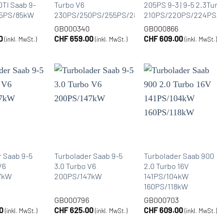
DTI Saab 9-
Turbo V6
205PS 9-3 | 9-5 2.3Tu
115PS/85kW
230PS/250PS/255PS/280PS
210PS/220PS/224PS
GB000340
GB000866
0
CHF
659.00
CHF
609.00
(inkl. MwSt.)
(inkl. MwSt.)
(inkl. MwSt.
r Saab 9-5
Turbolader Saab 9-5
Turbolader Saab 900
V6
3.0 Turbo V6
2.0 Turbo 16V
7kW
200PS/147kW
141PS/104kW
160PS/118kW
GB000796
GB000703
0
CHF
625.00
CHF
609.00
(inkl. MwSt.)
(inkl. MwSt.)
(inkl. MwSt.