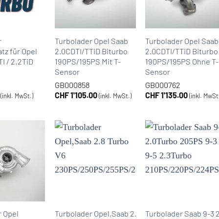
r
Turbolader Opel Saab
Turbolader Opel Saab
tz für Opel
2.0CDTI/TTiD Biturbo
2.0CDTI/TTiD Biturbo
I / 2.2TiD
190PS/195PS Mit T-
190PS/195PS Ohne T-
Sensor
Sensor
GB000858
GB000762
CHF
1'105.00
CHF
1'135.00
(inkl. MwSt.)
(inkl. MwSt.)
(inkl. MwSt
r Opel
Turbolader Opel,Saab 2.8
Turbolader Saab 9-3 