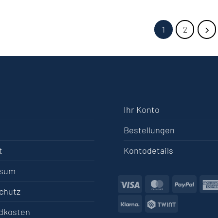
1
2
Ihr Konto
Bestellungen
t
Kontodetails
ssum
Visa
MasterCard
PayPa
chutz
Klarna
Twint
dkosten