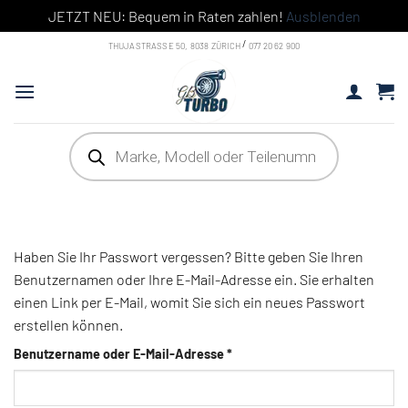
JETZT NEU: Bequem in Raten zahlen!
Ausblenden
Skip
/
THUJASTRASSE 50, 8038 ZÜRICH
077 20 62 900
to
content
Products
search
Haben Sie Ihr Passwort vergessen? Bitte geben Sie Ihren
Benutzernamen oder Ihre E-Mail-Adresse ein. Sie erhalten
einen Link per E-Mail, womit Sie sich ein neues Passwort
erstellen können.
Erforderlich
Benutzername oder E-Mail-Adresse
*