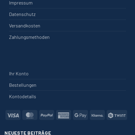
Impressum
Datenschutz
Versandkosten
Zahlungsmethoden
Ihr Konto
Bestellungen
Kontodetails
Visa
MasterCard
PayPal
American
Google
Klarna
Twin
Express
Pay
NEUESTE BEITRÄGE