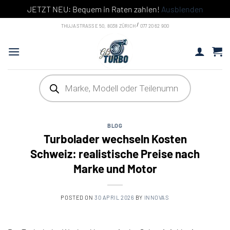
JETZT NEU: Bequem in Raten zahlen!
Ausblenden
Skip
/
THUJASTRASSE 50, 8038 ZÜRICH
077 20 62 900
to
content
Products
search
BLOG
Turbolader wechseln Kosten
Schweiz: realistische Preise nach
Marke und Motor
POSTED ON
30 APRIL 2026
BY
INNOVAS