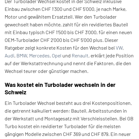
Der Turbolader Wechsel kostet in der Schweiz inklusive
Einbau zwischen
CHF 1’300 und CHF 5’000
, je nach Marke,
Motor und gewähltem Ersatzteil. Wer den Turbolader
gewechselt haben möchte, zahlt für ein revidiertes Bauteil
mit Einbau typisch CHF 1’500 bis CHF 3’000, für einen neuen
OEM-Turbolader CHF 2’000 bis CHF 5’000 plus. Dieser
Ratgeber zeigt konkrete Kosten für den Wechsel bei
VW
,
Audi
,
BMW
,
Mercedes
,
Opel
und
Renault
, erklärt jede Position
auf der Werkstattrechnung und nennt die Faktoren, die den
Wechsel teurer oder günstiger machen.
Was kostet ein Turbolader wechseln in der
Schweiz
Ein Turbolader Wechsel besteht aus drei Kostenpositionen,
die getrennt kalkuliert werden: Bauteil, Arbeitsstunden in
der Werkstatt und Montagesatz mit Verschleissteilen. Bei GB
Turbo kostet ein revidierter Turbolader für die meisten
gängigen Modelle zwischen CHF 369 und CHF 879. Ein neuer