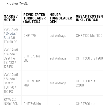
inklusive MwSt.
REVIDIERTER
NEUER
MARKE /
GESAMTKOSTEN
TURBOLADER
TURBOLADER
MOTOR
INKL. EINBAU
(BAUTEIL)
OEM
VW / Audi
/
Skoda
/
CHF 479
auf Anfrage
CHF 1’100 bis 1’800
Seat
1.9
TDI 90 PS
VW / Audi
/ Skoda /
CHF 575 bis
Seat 1.4
auf Anfrage
CHF 1’300 bis 1’900
595
TSI 122 /
125 PS
VW / Audi
/ Skoda /
CHF 595 bis
CHF 1’500 bis
Seat 2.0
auf Anfrage
709
2’200
TDI 170 /
190 PS
BMW 2.0i
N20 (120i,
CHF 745 bis
CHF 1’600 bis