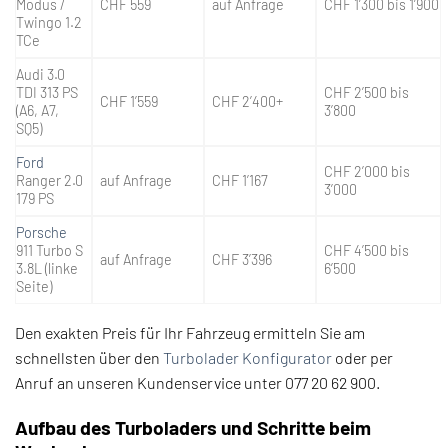
Modus /
CHF 559
auf Anfrage
CHF 1’300 bis 1’900
Twingo 1.2
TCe
Audi 3.0
TDI 313 PS
CHF 2’500 bis
CHF 1’559
CHF 2’400+
(A6, A7,
3’800
SQ5)
Ford
CHF 2’000 bis
Ranger 2.0
auf Anfrage
CHF 1’167
3’000
179 PS
Porsche
911 Turbo S
CHF 4’500 bis
auf Anfrage
CHF 3’396
3.8L (linke
6’500
Seite)
Den exakten Preis für Ihr Fahrzeug ermitteln Sie am
schnellsten über den
Turbolader Konfigurator
oder per
Anruf an unseren Kundenservice unter 077 20 62 900.
Aufbau des Turboladers und Schritte beim