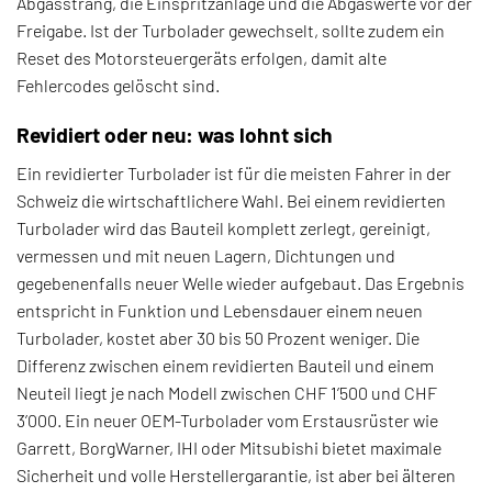
Abgasstrang, die Einspritzanlage und die Abgaswerte vor der
Freigabe. Ist der Turbolader gewechselt, sollte zudem ein
Reset des Motorsteuergeräts erfolgen, damit alte
Fehlercodes gelöscht sind.
Revidiert oder neu: was lohnt sich
Ein revidierter Turbolader ist für die meisten Fahrer in der
Schweiz die wirtschaftlichere Wahl. Bei einem revidierten
Turbolader wird das Bauteil komplett zerlegt, gereinigt,
vermessen und mit neuen Lagern, Dichtungen und
gegebenenfalls neuer Welle wieder aufgebaut. Das Ergebnis
entspricht in Funktion und Lebensdauer einem neuen
Turbolader, kostet aber 30 bis 50 Prozent weniger. Die
Differenz zwischen einem revidierten Bauteil und einem
Neuteil liegt je nach Modell zwischen CHF 1’500 und CHF
3’000. Ein neuer OEM-Turbolader vom Erstausrüster wie
Garrett, BorgWarner, IHI oder Mitsubishi bietet maximale
Sicherheit und volle Herstellergarantie, ist aber bei älteren