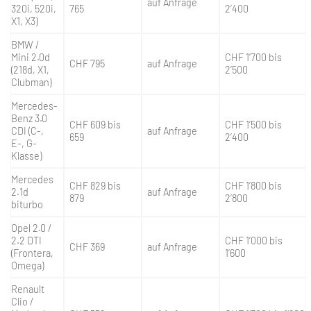
auf Anfrage
320i, 520i,
765
2’400
X1, X3)
BMW /
Mini 2.0d
CHF 1’700 bis
CHF 795
auf Anfrage
(218d, X1,
2’500
Clubman)
Mercedes-
Benz 3.0
CHF 609 bis
CHF 1’500 bis
CDI (C-,
auf Anfrage
659
2’400
E-, G-
Klasse)
Mercedes
CHF 829 bis
CHF 1’800 bis
2.1d
auf Anfrage
879
2’800
biturbo
Opel 2.0 /
2.2 DTI
CHF 1’000 bis
CHF 369
auf Anfrage
(Frontera,
1’600
Omega)
Renault
Clio /