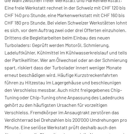
die Wahl zwischen freier Werkstatt und Markenwerkstatt:
Eine freie Werkstatt rechnet in der Schweiz mit CHF 120 bis
CHF 140 pro Stunde, eine Markenwerkstatt mit CHF 160 bis
CHF 180 pro Stunde. Bei vielen Schweizer Werkstätten lohnt
es sich, vor dem Auftrag zwei oder drei Offerten einzuholen.
Drittens die Begleitarbeiten beim Einbau des neuen
Turboladers: Geprüft werden Motoröl, Schmierung,
Ladeluftkühler, Kühlmittel im Kühlwasserkreislauf und teils
der Partikelfilter. Wer am Ölwechsel oder an der Schmierung
spart, riskiert dass der Turbolader innert weniger Monate
erneut beschädigen wird. Häufige Kurzstreckenfahrten
führen zu Hitzestau im Lagergehäuse und beschleunigen
den Verschleiss messbar. Auch nicht freigegebenes Chip-
Tuning oder Chip-Tuning ohne Anpassung des Ladedrucks
gehört zu den häufigsten Ursachen für vorzeitigen
Verschleiss. Fremdkörper im Ansaugtrakt zerstören das
Verdichterrad bei Drehzahlen bis 200’000 Umdrehungen pro
Minute. Eine seriöse Werkstatt prüft deshalb auch den