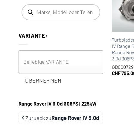
Products search
VARIANTE:
Turbolade
IV Range R
Range Rove
3.0d 306
GB000729
CHF
795.0
ÜBERNEHMEN
Range Rover IV 3.0d 306PS | 225kW
Zurueck zu
Range Rover IV 3.0d