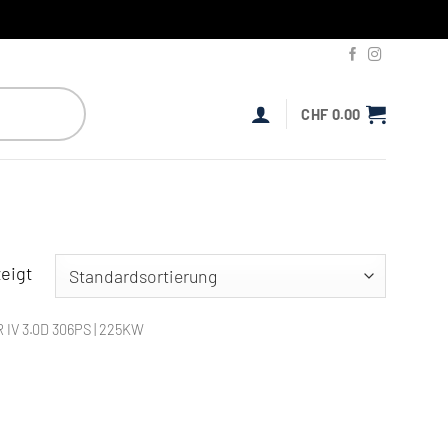
CHF
0.00
eigt
IV 3.0D 306PS | 225KW