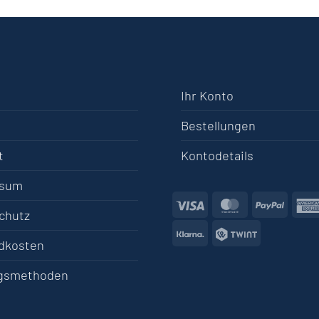
Ihr Konto
Bestellungen
t
Kontodetails
ssum
Visa
MasterCard
PayPa
chutz
Klarna
Twint
dkosten
gsmethoden