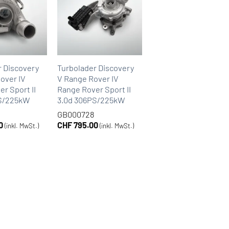
r Discovery
Turbolader Discovery
over IV
V Range Rover IV
r Sport II
Range Rover Sport II
PS/225kW
3.0d 306PS/225kW
GB000728
0
CHF
795.00
(inkl. MwSt.)
(inkl. MwSt.)