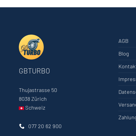
AGB
Blog
Kontak
GBTURBO
Impre
Thujastrasse 50
Datens
8038 Zürich
Versan
Schweiz
Zahlun
077 20 62 900