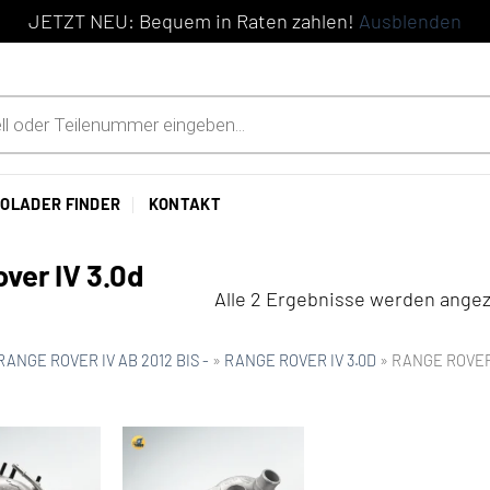
JETZT NEU: Bequem in Raten zahlen!
Ausblenden
OLADER FINDER
KONTAKT
ver IV 3.0d
Alle 2 Ergebnisse werden angez
RANGE ROVER IV AB 2012 BIS -
»
RANGE ROVER IV 3.0D
»
RANGE ROVER 