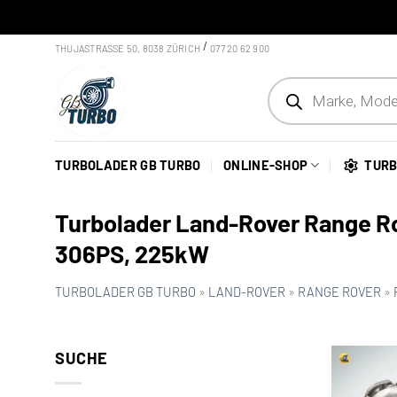
Skip to content
/
THUJASTRASSE 50, 8038 ZÜRICH
077 20 62 900
Products search
TURBOLADER GB TURBO
ONLINE-SHOP
TURB
Turbolader Land-Rover Range Ro
306PS, 225kW
TURBOLADER GB TURBO
»
LAND-ROVER
»
RANGE ROVER
»
SUCHE