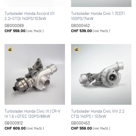
Turbolader Honda Accord VII
Turbolader Honda Civic 1.7CDTi
2.2i-CTDI 140PS/103kW
100PS/74kW
GB000069
GB000452
CHF
559.00
CHF
539.00
(inkl. MwSt.)
(inkl. MwSt.)
Turbolader Honda Civic IX | CR-V
Turbolader Honda Civic VIII 2.2
IV 1.6 i-DTEC 120PS/88kW
CTDi 140PS / 103kW
GB000912
GB000453
CHF
609.00
CHF
559.00
(inkl. MwSt.)
(inkl. MwSt.)