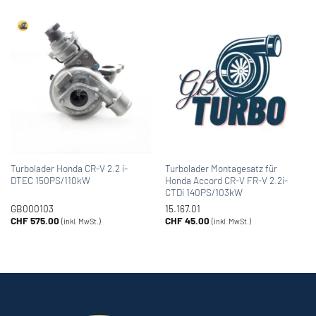
Turbolader Honda CR-V 2.2 i-
Turbolader Montagesatz für
DTEC 150PS/110kW
Honda Accord CR-V FR-V 2.2i-
CTDi 140PS/103kW
GB000103
15.167.01
CHF
575.00
CHF
45.00
(inkl. MwSt.)
(inkl. MwSt.)