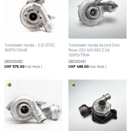
Turbolader Honda – 2.2I-DTEC
Turbolader Honda Accord Civic
150PS/110kW
Rover 200 400 600 2.0d
105PS/77kW
GB000082
GB000451
CHF
575.00
CHF
489.00
(inkl. MwSt.)
(inkl. MwSt.)