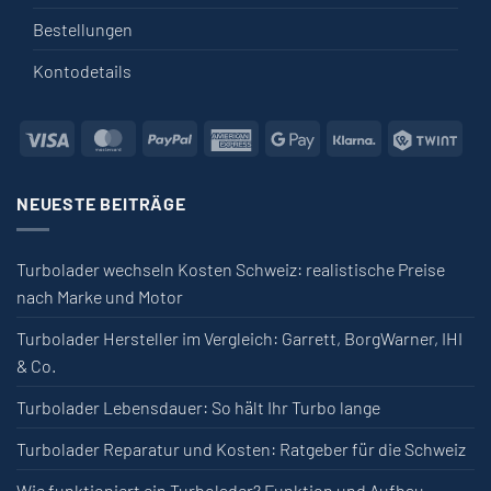
Bestellungen
Kontodetails
Visa
MasterCard
PayPal
American Express
Google Pay
Klarna
Twin
NEUESTE BEITRÄGE
Turbolader wechseln Kosten Schweiz: realistische Preise
nach Marke und Motor
Turbolader Hersteller im Vergleich: Garrett, BorgWarner, IHI
& Co.
Turbolader Lebensdauer: So hält Ihr Turbo lange
Turbolader Reparatur und Kosten: Ratgeber für die Schweiz
Wie funktioniert ein Turbolader? Funktion und Aufbau