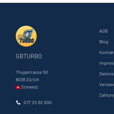
AGB
Blog
Kontak
GBTURBO
Impre
Thujastrasse 50
Datens
8038 Zürich
Versan
Schweiz
Zahlun
077 20 62 900