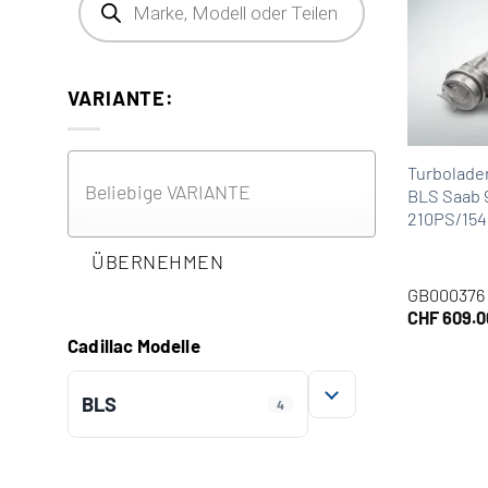
VARIANTE:
Turbolader
BLS Saab 9
210PS/15
ÜBERNEHMEN
GB000376
CHF
609.0
Cadillac Modelle
BLS
4
AUFKLAPPEN