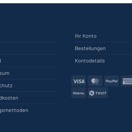
Ihr Konto
Bestellungen
t
Kontodetails
ssum
Visa
MasterCard
PayPa
chutz
Klarna
Twint
dkosten
gsmethoden