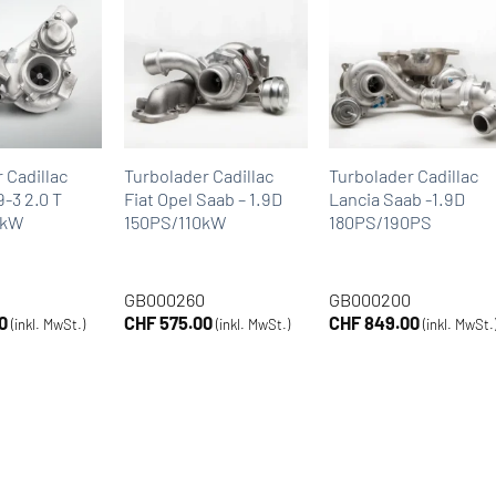
 Cadillac
Turbolader Cadillac
Turbolader Cadillac
-3 2.0 T
Fiat Opel Saab – 1.9D
Lancia Saab -1.9D
4kW
150PS/110kW
180PS/190PS
GB000260
GB000200
0
CHF
575.00
CHF
849.00
(inkl. MwSt.)
(inkl. MwSt.)
(inkl. MwSt.