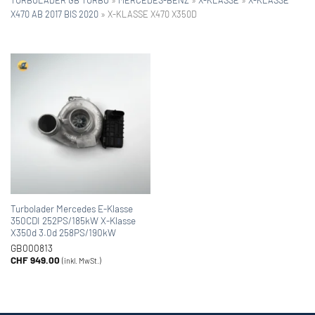
X470 AB 2017 BIS 2020
»
X-KLASSE X470 X350D
Turbolader Mercedes E-Klasse
350CDI 252PS/185kW X-Klasse
X350d 3.0d 258PS/190kW
GB000813
CHF
949.00
(inkl. MwSt.)