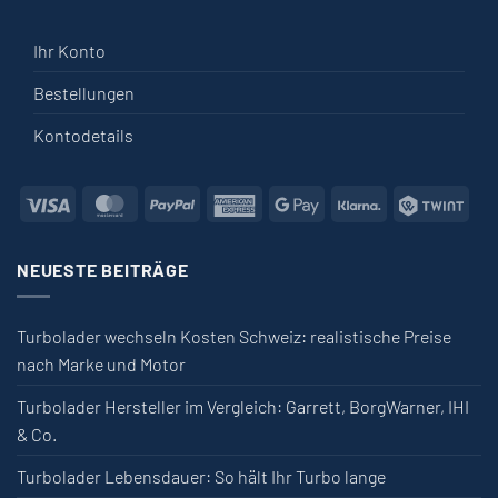
Ihr Konto
Bestellungen
Kontodetails
Visa
MasterCard
PayPal
American Express
Google Pay
Klarna
Twin
NEUESTE BEITRÄGE
Turbolader wechseln Kosten Schweiz: realistische Preise
nach Marke und Motor
Turbolader Hersteller im Vergleich: Garrett, BorgWarner, IHI
& Co.
Turbolader Lebensdauer: So hält Ihr Turbo lange