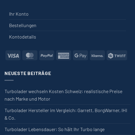
Ihr Konto
Bestellungen
Kontodetails
Visa
MasterCard
PayPal
American Express
Google Pay
Klarna
Twin
NEUESTE BEITRÄGE
Turbolader wechseln Kosten Schweiz: realistische Preise
nach Marke und Motor
Turbolader Hersteller im Vergleich: Garrett, BorgWarner, IHI
& Co.
Turbolader Lebensdauer: So hält Ihr Turbo lange