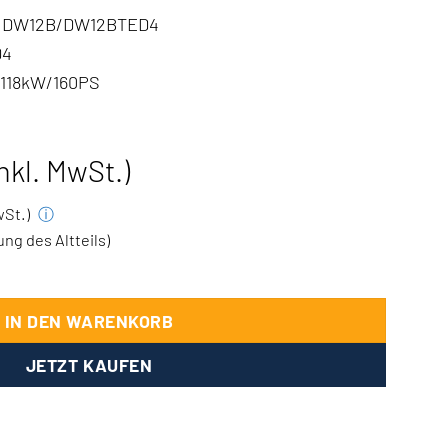
DW12B/DW12BTED4
D4
 118kW/160PS
inkl. MwSt.)
MwSt.)
ⓘ
g des Altteils)
2 DT4 152PS/160PS Menge
IN DEN WARENKORB
JETZT KAUFEN