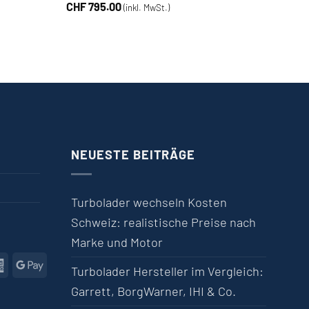
CHF
795.00
(inkl. MwSt.)
NEUESTE BEITRÄGE
Turbolader wechseln Kosten
Schweiz: realistische Preise nach
Marke und Motor
l
American
Google
Turbolader Hersteller im Vergleich:
Express
Pay
Garrett, BorgWarner, IHI & Co.