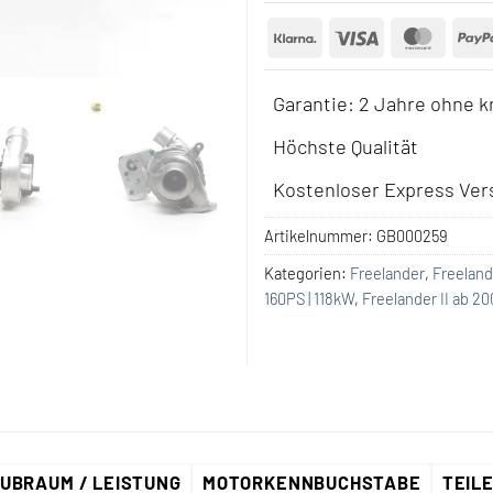
Klarna
Visa
Maste
Garantie: 2 Jahre ohne k
Höchste Qualität
Kostenloser Express Vers
Artikelnummer:
GB000259
Kategorien:
Freelander
,
Freelande
160PS | 118kW
,
Freelander II ab 20
UBRAUM / LEISTUNG
MOTORKENNBUCHSTABE
TEIL