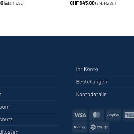
00
CHF
645.00
(inkl. MwSt.)
(inkl. MwSt.)
Ihr Konto
Bestellungen
t
Kontodetails
ssum
Visa
MasterCard
PayPa
chutz
Klarna
Twint
dkosten