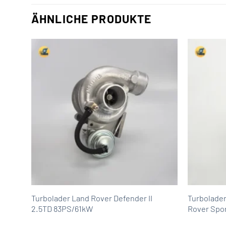
ÄHNLICHE PRODUKTE
nge
Turbolader Land Rover Defender II
Turbolade
kW
2.5TD 83PS/61kW
Rover Spo