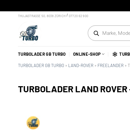
Skip
/
THUJASTRASSE 50, 8038 ZÜRICH
077 20 62 900
to
Products
content
search
TURBOLADER GB TURBO
ONLINE-SHOP
TURB
TURBOLADER GB TURBO
»
LAND-ROVER
»
FREELANDER
»
T
TURBOLADER LAND ROVER –