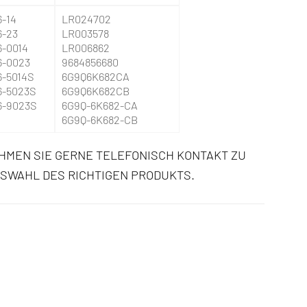
6-14
LR024702
6-23
LR003578
6-0014
LR006862
6-0023
9684856680
6-5014S
6G9Q6K682CA
6-5023S
6G9Q6K682CB
6-9023S
6G9Q-6K682-CA
6G9Q-6K682-CB
HMEN SIE GERNE TELEFONISCH KONTAKT ZU
USWAHL DES RICHTIGEN PRODUKTS.