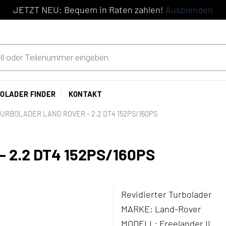
JETZT NEU: Bequem in Raten zahlen!
Ausblenden
OLADER FINDER
KONTAKT
URBOLADER LAND ROVER – 2.2 DT4 152PS/160PS
 2.2 DT4 152PS/160PS
Revidierter Turbolader
MARKE:
Land-Rover
MODELL:
Freelander II