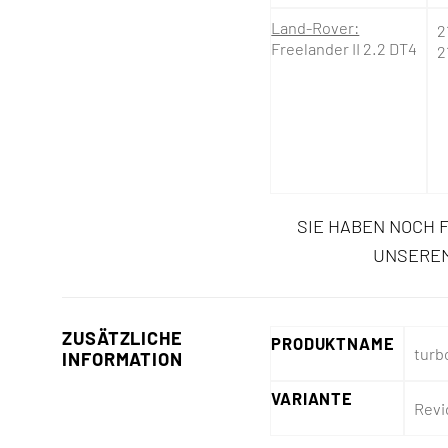
Land-Rover:
2
Freelander II 2.2 DT4
2
SIE HABEN NOCH 
UNSEREM
ZUSÄTZLICHE
PRODUKTNAME
turb
INFORMATION
VARIANTE
Revi