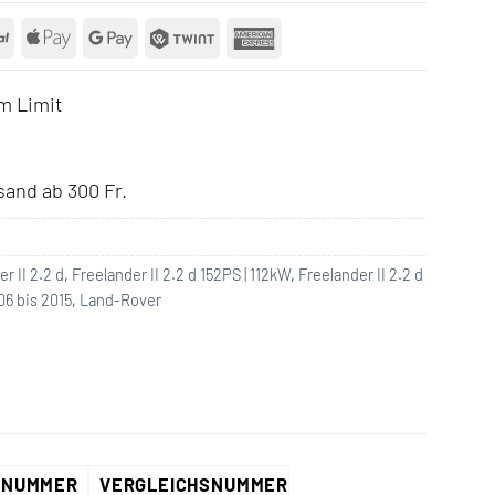
rCard
PayPal
Apple
Google
Twint
American
Pay
Pay
Express
m Limit
and ab 300 Fr.
r II 2.2 d
,
Freelander II 2.2 d 152PS | 112kW
,
Freelander II 2.2 d
06 bis 2015
,
Land-Rover
ENUMMER
VERGLEICHSNUMMER