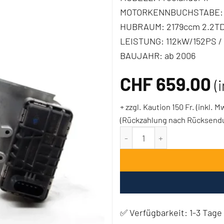
MOTORKENNBUCHSTABE:
HUBRAUM:
2179ccm 2.2T
LEISTUNG:
112kW/152PS /
BAUJAHR:
ab 2006
CHF
659.00
(
+ zzgl. Kaution 150 Fr. (inkl. 
(Rückzahlung nach Rücksendun
Turbolader Land Rover - 2.
✅ Verfügbarkeit:
1-3 Tage