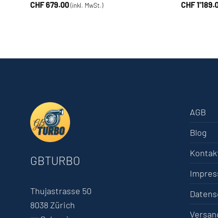
CHF
679.00
CHF
1'189.
(inkl. MwSt.)
AGB
Blog
Kontak
GBTURBO
Impre
Thujastrasse 50
Datens
8038 Zürich
Versan