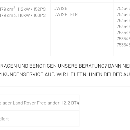
3
DW12B
75354
179 cm
, 112kW / 152PS
DW12BTED4
75354
179 cm3, 118kW / 160PS
75354
75354
75354
75354
75354
FRAGEN UND BENÖTIGEN UNSERE BERATUNG? DANN NE
 KUNDENSERVICE AUF, WIR HELFEN IHNEN BEI DER A
olader Land Rover Freelander II 2.2 DT4
diert