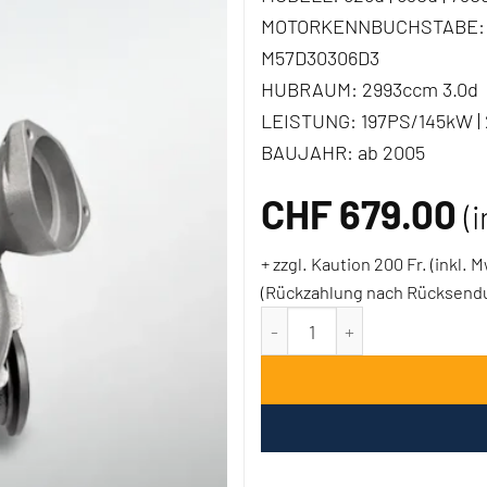
MOTORKENNBUCHSTABE:
M57D30306D3
HUBRAUM:
2993ccm 3.0d
LEISTUNG:
197PS/145kW |
BAUJAHR:
ab 2005
CHF
679.00
(
+ zzgl. Kaution 200 Fr. (inkl. 
(Rückzahlung nach Rücksendun
Turbolader BMW 525d 530d 7