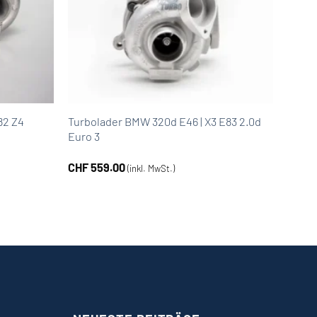
82 Z4
Turbolader BMW 320d E46 | X3 E83 2.0d
Euro 3
CHF
559.00
(inkl. MwSt.)