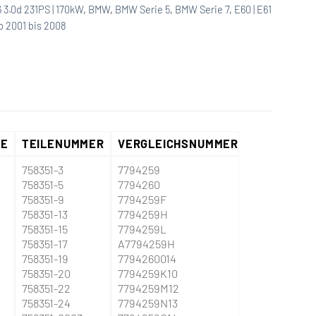
 3.0d 231PS | 170kW
,
BMW
,
BMW Serie 5
,
BMW Serie 7
,
E60 | E61
ab 2001 bis 2008
BE
TEILENUMMER
VERGLEICHSNUMMER
758351-3
7794259
758351-5
7794260
758351-9
7794259F
758351-13
7794259H
758351-15
7794259L
758351-17
A7794259H
758351-19
7794260014
758351-20
7794259K10
758351-22
7794259M12
758351-24
7794259N13