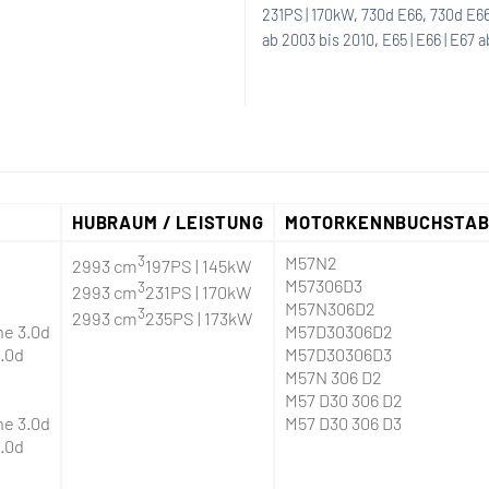
231PS | 170kW
,
730d E66
,
730d E66
ab 2003 bis 2010
,
E65 | E66 | E67 
HUBRAUM / LEISTUNG
MOTORKENNBUCHSTA
3
M57N2
2993 cm
197PS | 145kW
M57306D3
3
2993 cm
231PS | 170kW
M57N306D2
3
2993 cm
235PS | 173kW
ne 3.0d
M57D30306D2
3.0d
M57D30306D3
M57N 306 D2
M57 D30 306 D2
ne 3.0d
M57 D30 306 D3
3.0d