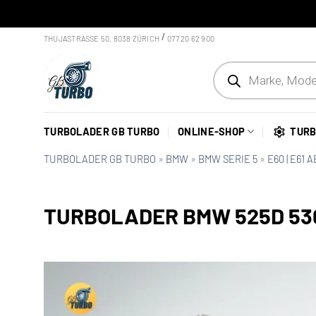
Skip
/
THUJASTRASSE 50, 8038 ZÜRICH
077 20 62 900
to
Products
content
search
TURBOLADER GB TURBO
ONLINE-SHOP
TURB
TURBOLADER GB TURBO
»
BMW
»
BMW SERIE 5
»
E60 | E61 
TURBOLADER BMW 525D 530