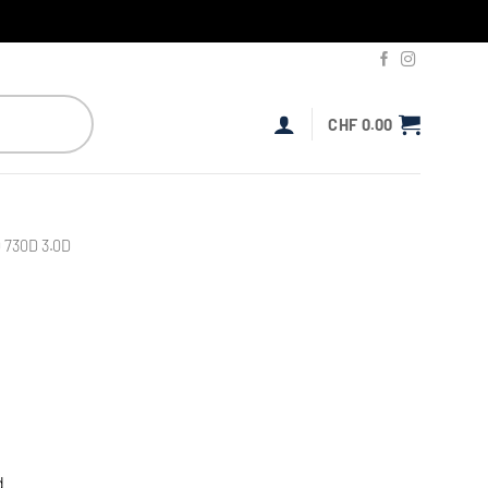
CHF
0.00
730D 3.0D
d