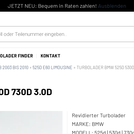
JETZT NEU: Bequem in Raten zahlen!
Ausblenden
OLADER FINDER
KONTAKT
AB 2003 BIS 2010
»
525D E60 LIMOUSINE
»
TURBOLADER BMW 525D 530D 
D 730D 3.0D
Revidierter Turbolader
MARKE:
BMW
MODELL:
525d | 530d | 730