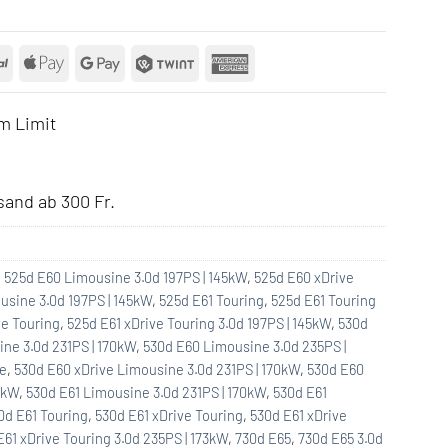
rCard
PayPal
Apple
Google
Twint
American
Pay
Pay
Express
m Limit
and ab 300 Fr.
,
525d E60 Limousine 3.0d 197PS | 145kW
,
525d E60 xDrive
usine 3.0d 197PS | 145kW
,
525d E61 Touring
,
525d E61 Touring
ve Touring
,
525d E61 xDrive Touring 3.0d 197PS | 145kW
,
530d
ne 3.0d 231PS | 170kW
,
530d E60 Limousine 3.0d 235PS |
ne
,
530d E60 xDrive Limousine 3.0d 231PS | 170kW
,
530d E60
3kW
,
530d E61 Limousine 3.0d 231PS | 170kW
,
530d E61
0d E61 Touring
,
530d E61 xDrive Touring
,
530d E61 xDrive
E61 xDrive Touring 3.0d 235PS | 173kW
,
730d E65
,
730d E65 3.0d