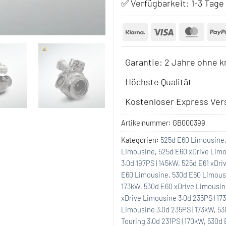
✅ Verfügbarkeit:
1-3 Tage
Klarna
Visa
Maste
Garantie: 2 Jahre ohne k
Höchste Qualität
Kostenloser Express Vers
Artikelnummer:
GB000399
Kategorien:
525d E60 Limousine
Limousine
,
525d E60 xDrive Limo
3.0d 197PS | 145kW
,
525d E61 xDri
E60 Limousine
,
530d E60 Limousi
173kW
,
530d E60 xDrive Limousi
xDrive Limousine 3.0d 235PS | 17
Limousine 3.0d 235PS | 173kW
,
53
Touring 3.0d 231PS | 170kW
,
530d 