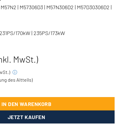
M57N2 | M57306D3 | M57N306D2 | M57D30306D2 |
 231PS/170kW | 235PS/173kW
inkl. MwSt.)
MwSt.)
ⓘ
g des Altteils)
30d 3.0d Menge
IN DEN WARENKORB
JETZT KAUFEN