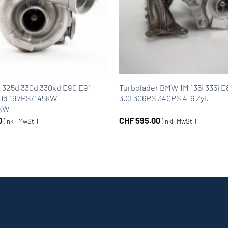
 325d 330d 330xd E90 E91
Turbolader BMW 1M 135i 335i E
.0d 197PS/145kW
3.0i 306PS 340PS 4-6 Zyl.
0kW
0
CHF
595.00
(inkl. MwSt.)
(inkl. MwSt.)