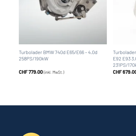
8
Turbolader BMW 740d E65/E66 – 4.0d
Turbolader
258PS/190kW
E92 E93 3
231PS/17
CHF
779.00
CHF
679.0
(inkl. MwSt.)