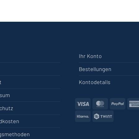
Ihr Konto
Bestellungen
t
Kontodetails
ssum
Visa
MasterCard
PayPa
chutz
Klarna
Twint
dkosten
gsmethoden