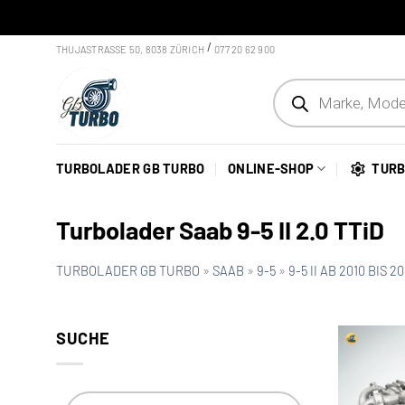
Skip to content
/
THUJASTRASSE 50, 8038 ZÜRICH
077 20 62 900
Products search
TURBOLADER GB TURBO
ONLINE-SHOP
TURB
Turbolader Saab 9-5 II 2.0 TTiD
TURBOLADER GB TURBO
»
SAAB
»
9-5
»
9-5 II AB 2010 BIS 20
SUCHE
Products search