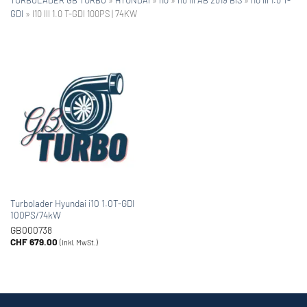
GDI
»
I10 III 1.0 T-GDI 100PS | 74KW
Turbolader Hyundai i10 1.0T-GDI
100PS/74kW
GB000738
CHF
679.00
(inkl. MwSt.)