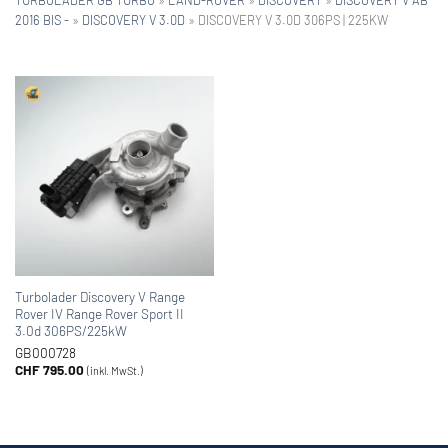
2016 BIS -
»
DISCOVERY V 3.0D
»
DISCOVERY V 3.0D 306PS | 225KW
Turbolader Discovery V Range
Rover IV Range Rover Sport II
3.0d 306PS/225kW
GB000728
CHF
795.00
(inkl. MwSt.)