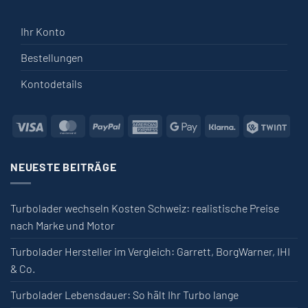
Ihr Konto
Bestellungen
Kontodetails
Visa
MasterCard
PayPal
American Express
Google Pay
Klarna
Twin
NEUESTE BEITRÄGE
Turbolader wechseln Kosten Schweiz: realistische Preise
nach Marke und Motor
Turbolader Hersteller im Vergleich: Garrett, BorgWarner, IHI
& Co.
Turbolader Lebensdauer: So hält Ihr Turbo lange