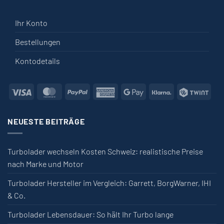
Ihr Konto
Bestellungen
Kontodetails
Visa
MasterCard
PayPal
American Express
Google Pay
Klarna
Twin
NEUESTE BEITRÄGE
Turbolader wechseln Kosten Schweiz: realistische Preise
nach Marke und Motor
Turbolader Hersteller im Vergleich: Garrett, BorgWarner, IHI
& Co.
Turbolader Lebensdauer: So hält Ihr Turbo lange