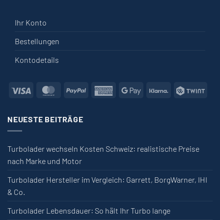
Ihr Konto
Bestellungen
Kontodetails
Visa
MasterCard
PayPal
American Express
Google Pay
Klarna
Twin
NEUESTE BEITRÄGE
Turbolader wechseln Kosten Schweiz: realistische Preise
nach Marke und Motor
Turbolader Hersteller im Vergleich: Garrett, BorgWarner, IHI
& Co.
Turbolader Lebensdauer: So hält Ihr Turbo lange