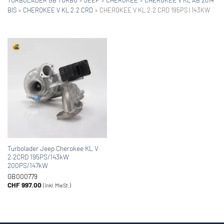
BIS
»
CHEROKEE V KL 2.2 CRD
»
CHEROKEE V KL 2.2 CRD 195PS | 143KW
Turbolader Jeep Cherokee KL V
2.2CRD 195PS/143kW
200PS/147kW
GB000779
CHF
997.00
(inkl. MwSt.)