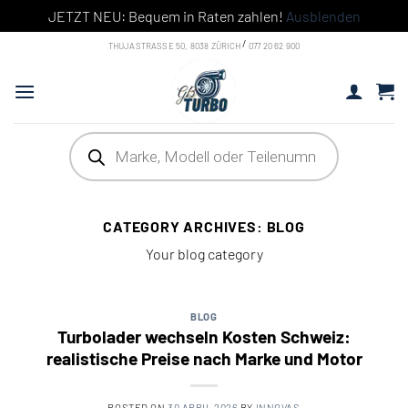
JETZT NEU: Bequem in Raten zahlen!
Ausblenden
Skip
/
THUJASTRASSE 50, 8038 ZÜRICH
077 20 62 900
to
content
Products
search
CATEGORY ARCHIVES:
BLOG
Your blog category
BLOG
Turbolader wechseln Kosten Schweiz:
realistische Preise nach Marke und Motor
POSTED ON
30 APRIL 2026
BY
INNOVAS