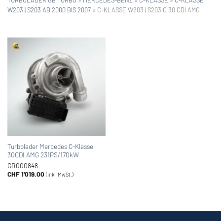
W203 | S203 AB 2000 BIS 2007
»
C-KLASSE W203 | S203 C 30 CDI AMG
Turbolader Mercedes C-Klasse
30CDI AMG 231PS/170kW
GB000848
CHF
1'019.00
(inkl. MwSt.)