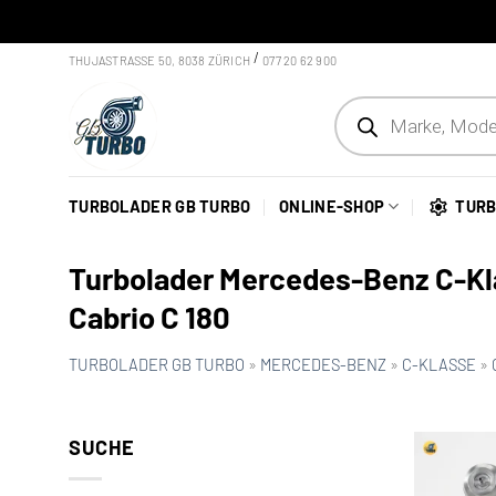
Skip to content
/
THUJASTRASSE 50, 8038 ZÜRICH
077 20 62 900
Products search
TURBOLADER GB TURBO
ONLINE-SHOP
TURB
Turbolader Mercedes-Benz C-K
Cabrio C 180
TURBOLADER GB TURBO
»
MERCEDES-BENZ
»
C-KLASSE
»
SUCHE