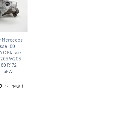
r Mercedes
sse 180
 C Klasse
C205 W205
180 R172
/115kW
0
(inkl. MwSt.)