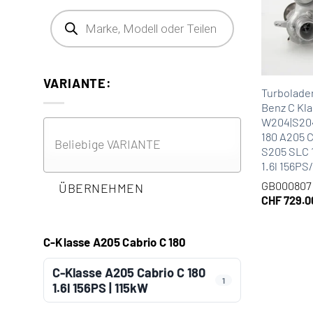
Products search
VARIANTE:
Turbolade
Benz C Kla
W204|S204
180 A205 
S205 SLC 
1.6l 156PS
GB000807
ÜBERNEHMEN
CHF
729.0
C-Klasse A205 Cabrio C 180
C-Klasse A205 Cabrio C 180
1
1.6l 156PS | 115kW