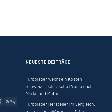
NEUESTE BEITRÄGE
Turbolader wechseln Kosten
Schweiz: realistische Preise nach
Marke und Motor
l
American Express
Google Pay
Turbolader Hersteller im Vergleich:
Garrett, BorgWarner, IHI & Co.