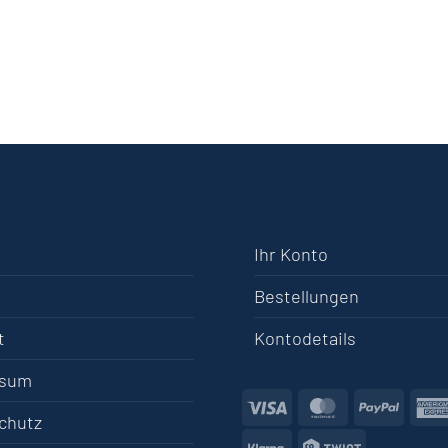
Ihr Konto
Bestellungen
t
Kontodetails
ssum
Visa
MasterCard
PayPa
chutz
Klarna
Twint