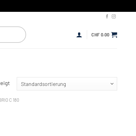
CHF
0.00
eigt
RIO C 180