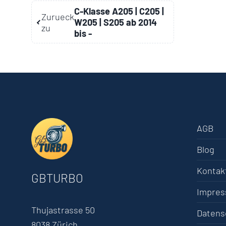
C-Klasse A205 | C205 |
Zurueck
W205 | S205 ab 2014
zu
bis -
AGB
Blog
Kontak
GBTURBO
Impre
Thujastrasse 50
Datens
8038 Zürich