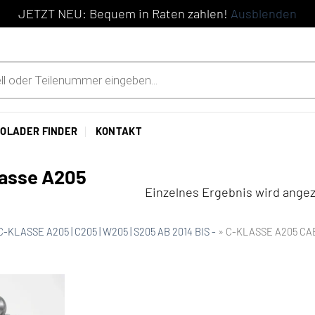
JETZT NEU: Bequem in Raten zahlen!
Ausblenden
OLADER FINDER
KONTAKT
lasse A205
Einzelnes Ergebnis wird angez
C-KLASSE A205 | C205 | W205 | S205 AB 2014 BIS -
»
C-KLASSE A205 CAB