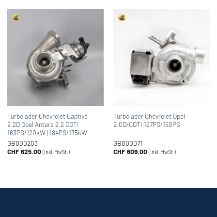
Turbolader Chevrolet Captiva
Turbolader Chevrolet Opel –
2.2D Opel Antara 2.2 CDTI
2.0D/CDTI 127PS/150PS
163PS/120kW | 184PS/135kW
GB000203
GB000071
CHF
625.00
CHF
609.00
(inkl. MwSt.)
(inkl. MwSt.)