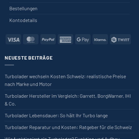
Bestellungen
Kontodetails
Visa
MasterCard
PayPal
American Express
Google Pay
Klarna
Twin
NEUESTE BEITRÄGE
Turbolader wechseln Kosten Schweiz: realistische Preise
nach Marke und Motor
Turbolader Hersteller im Vergleich: Garrett, BorgWarner, IHI
& Co.
Turbolader Lebensdauer: So hält Ihr Turbo lange
Turbolader Reparatur und Kosten: Ratgeber für die Schweiz
Wie funktioniert ein Turbolader? Funktion und Aufbau