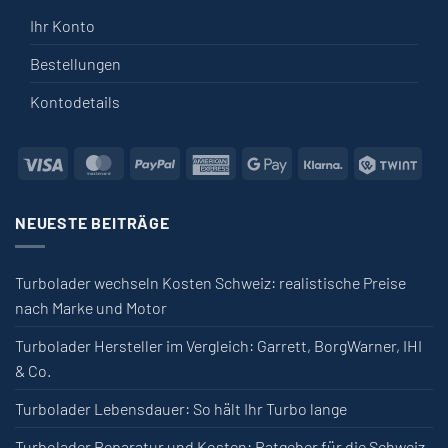
Ihr Konto
Bestellungen
Kontodetails
Visa
MasterCard
PayPal
American Express
Google Pay
Klarna
Twin
NEUESTE BEITRÄGE
Turbolader wechseln Kosten Schweiz: realistische Preise
nach Marke und Motor
Turbolader Hersteller im Vergleich: Garrett, BorgWarner, IHI
& Co.
Turbolader Lebensdauer: So hält Ihr Turbo lange
Turbolader Reparatur und Kosten: Ratgeber für die Schweiz