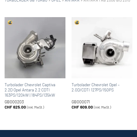
Turbolader Chevrolet Captiva
Turbolader Chevrolet Opel –
2.2D Opel Antara 2.2 CDTI
2.0D/CDTI 127PS/150PS
163PS/120kW | 184PS/135kW
GB000203
GB000071
CHF
625.00
CHF
609.00
(inkl. MwSt.)
(inkl. MwSt.)