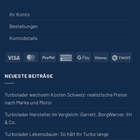
Ihr Konto
Bestellungen
Kontodetails
Visa
MasterCard
PayPal
American Express
Google Pay
Klarna
Twin
NEUESTE BEITRÄGE
Turbolader wechseln Kosten Schweiz: realistische Preise
nach Marke und Motor
Turbolader Hersteller im Vergleich: Garrett, BorgWarner, IHI
& Co.
Turbolader Lebensdauer: So hält Ihr Turbo lange