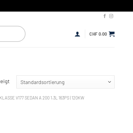
CHF
0.00
eigt
KLASSE V177 SEDAN A 200 1.3L 163PS | 120KW