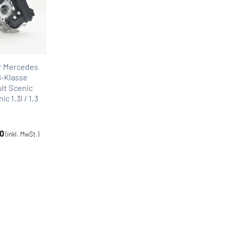
r Mercedes
B-Klasse
lt Scenic
c 1.3l / 1.3
0
(inkl. MwSt.)