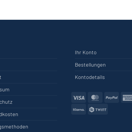
Ihr Konto
Bestellungen
t
Kontodetails
ssum
Visa
MasterCard
PayPa
chutz
Klarna
Twint
dkosten
gsmethoden