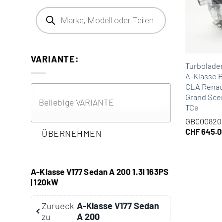
Products search
VARIANTE:
Turbolade
A-Klasse 
CLA Renau
Grand Sceni
TCe
GB000820
CHF
645.0
ÜBERNEHMEN
A-Klasse V177 Sedan A 200 1.3l 163PS
| 120kW
Zurueck
A-Klasse V177 Sedan
zu
A 200