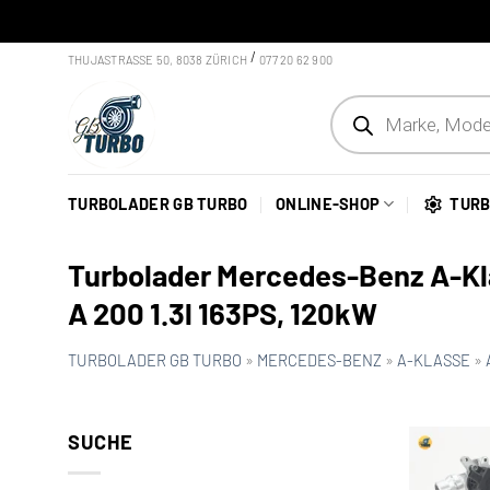
Skip to content
/
THUJASTRASSE 50, 8038 ZÜRICH
077 20 62 900
Products search
TURBOLADER GB TURBO
ONLINE-SHOP
TURB
Turbolader Mercedes-Benz A-Kl
A 200 1.3l 163PS, 120kW
TURBOLADER GB TURBO
»
MERCEDES-BENZ
»
A-KLASSE
»
SUCHE