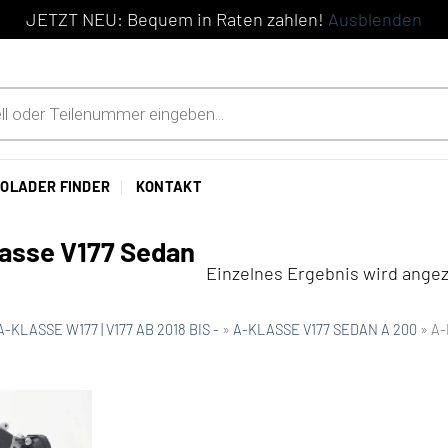
JETZT NEU: Bequem in Raten zahlen!
Ausblenden
OLADER FINDER
KONTAKT
asse V177 Sedan
Einzelnes Ergebnis wird angez
A-KLASSE W177 | V177 AB 2018 BIS -
»
A-KLASSE V177 SEDAN A 200
»
A-