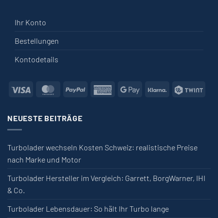
Ihr Konto
Bestellungen
Kontodetails
Visa
MasterCard
PayPal
American Express
Google Pay
Klarna
Twin
NEUESTE BEITRÄGE
Turbolader wechseln Kosten Schweiz: realistische Preise
nach Marke und Motor
Turbolader Hersteller im Vergleich: Garrett, BorgWarner, IHI
& Co.
Turbolader Lebensdauer: So hält Ihr Turbo lange