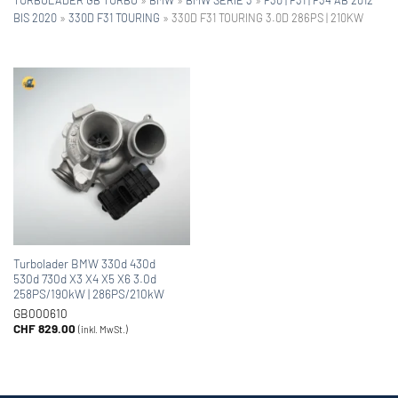
BIS 2020
»
330D F31 TOURING
»
330D F31 TOURING 3.0D 286PS | 210KW
Turbolader BMW 330d 430d
530d 730d X3 X4 X5 X6 3.0d
258PS/190kW | 286PS/210kW
GB000610
CHF
829.00
(inkl. MwSt.)