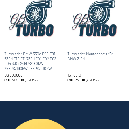
Turbolader BMW 330d E90 E91
Turbolader Montagesatz für
530d F10 F11 730d F01 F02 F03
BMW 3.0d
F04 3.0d 245PS/180kW
258PS/190kW 286PS/210kW
GB000808
15.180.01
CHF
965.00
CHF
39.00
(inkl. MwSt.)
(inkl. MwSt.)