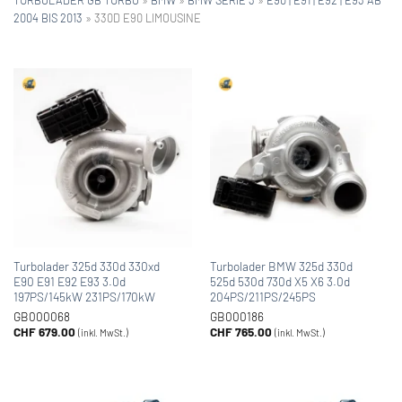
2004 BIS 2013
»
330D E90 LIMOUSINE
Turbolader 325d 330d 330xd
Turbolader BMW 325d 330d
E90 E91 E92 E93 3.0d
525d 530d 730d X5 X6 3.0d
197PS/145kW 231PS/170kW
204PS/211PS/245PS
GB000068
GB000186
CHF
679.00
CHF
765.00
(inkl. MwSt.)
(inkl. MwSt.)