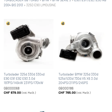
2004 BIS 2013
»
325D E90 LIMOUSINE
Turbolader 325d 330d 330xd
Turbolader BMW 325d 330d
E90 E91 E92 E93 3.0d
525d 530d 730d X5 X6 3.0d
197PS/145kW 231PS/170kW
204PS/211PS/245PS
GB000068
GB000186
CHF
679.00
CHF
765.00
(inkl. MwSt.)
(inkl. MwSt.)