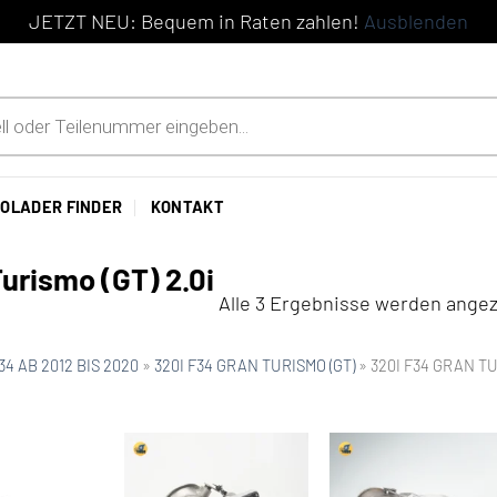
JETZT NEU: Bequem in Raten zahlen!
Ausblenden
OLADER FINDER
KONTAKT
urismo (GT) 2.0i
Alle 3 Ergebnisse werden angez
 F34 AB 2012 BIS 2020
»
320I F34 GRAN TURISMO (GT)
»
320I F34 GRAN TUR