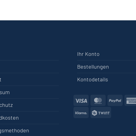
Ihr Konto
Bestellungen
t
Kontodetails
ssum
Visa
MasterCard
PayPa
chutz
Klarna
Twint
dkosten
gsmethoden