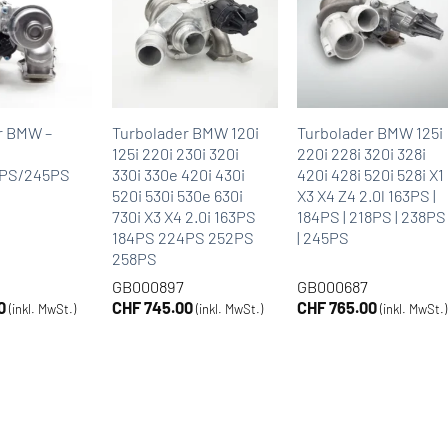
r BMW –
Turbolader BMW 120i
Turbolader BMW 125i
125i 220i 230i 320i
220i 228i 320i 328i
8PS/245PS
330i 330e 420i 430i
420i 428i 520i 528i X1
520i 530i 530e 630i
X3 X4 Z4 2.0l 163PS |
730i X3 X4 2.0i 163PS
184PS | 218PS | 238PS
184PS 224PS 252PS
| 245PS
258PS
GB000897
GB000687
0
CHF
745.00
CHF
765.00
(inkl. MwSt.)
(inkl. MwSt.)
(inkl. MwSt.)