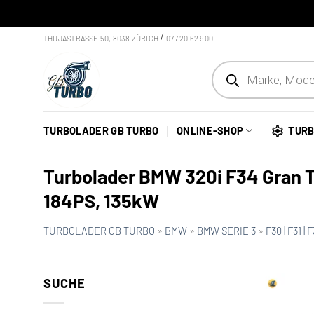
Skip to content
/
THUJASTRASSE 50, 8038 ZÜRICH
077 20 62 900
Products search
TURBOLADER GB TURBO
ONLINE-SHOP
TURB
Turbolader BMW 320i F34 Gran T
184PS, 135kW
TURBOLADER GB TURBO
»
BMW
»
BMW SERIE 3
»
F30 | F31 |
SUCHE