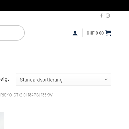
CHF
0.00
eigt
ISMO (GT) 2.0I 184PS | 135KW