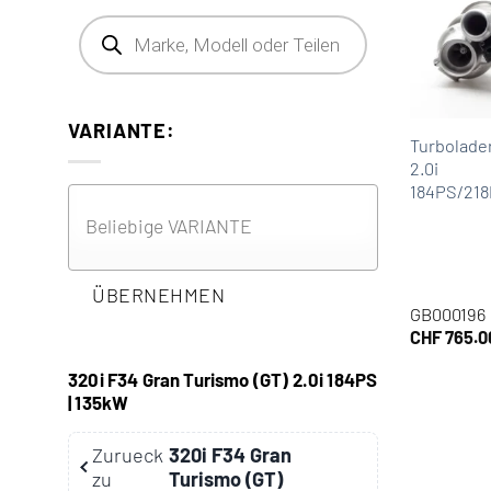
Products search
VARIANTE:
Turbolade
2.0i
184PS/21
ÜBERNEHMEN
GB000196
CHF
765.0
320i F34 Gran Turismo (GT) 2.0i 184PS
| 135kW
Zurueck
320i F34 Gran
zu
Turismo (GT)