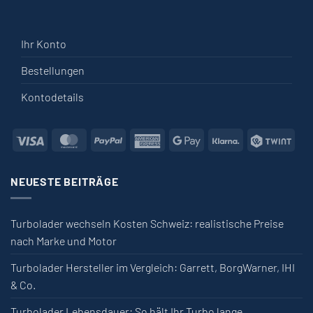
Ihr Konto
Bestellungen
Kontodetails
Visa
MasterCard
PayPal
American Express
Google Pay
Klarna
Twin
NEUESTE BEITRÄGE
Turbolader wechseln Kosten Schweiz: realistische Preise
nach Marke und Motor
Turbolader Hersteller im Vergleich: Garrett, BorgWarner, IHI
& Co.
Turbolader Lebensdauer: So hält Ihr Turbo lange