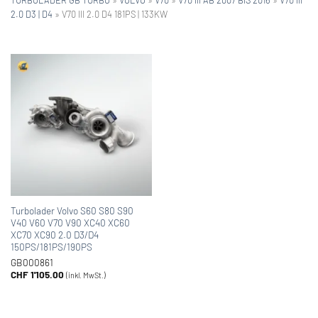
2.0 D3 | D4
»
V70 III 2.0 D4 181PS | 133KW
Turbolader Volvo S60 S80 S90
V40 V60 V70 V90 XC40 XC60
XC70 XC90 2.0 D3/D4
150PS/181PS/190PS
GB000861
CHF
1'105.00
(inkl. MwSt.)