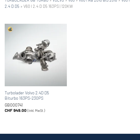
2.4 D D5
»
V60 I 2.4 D D5 163PS | 120KW
Turbolader Volvo 2.4D D5
Biturbo 163PS-230PS
GB000741
CHF
949.00
(inkl. MwSt.)