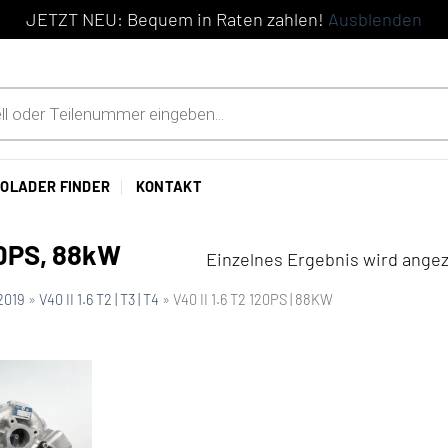
JETZT NEU: Bequem in Raten zahlen!
Ausblenden
OLADER FINDER
KONTAKT
120PS, 88kW
Einzelnes Ergebnis wird angez
2019
»
V40 II 1.6 T2 | T3 | T4
»
V40 II 1.6 T2 120PS | 88KW