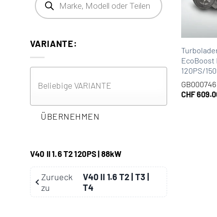
VARIANTE:
Turbolader
EcoBoost F
120PS/15
GB000746
CHF
609.0
ÜBERNEHMEN
V40 II 1.6 T2 120PS | 88kW
Zurueck
V40 II 1.6 T2 | T3 |
zu
T4