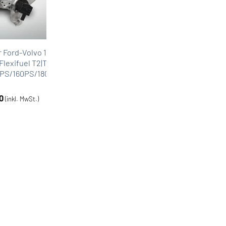
 Ford-Volvo 1.6
lexifuel T2|T3|T4|T4F
0PS/160PS/180PS/182PS
0
(inkl. MwSt.)