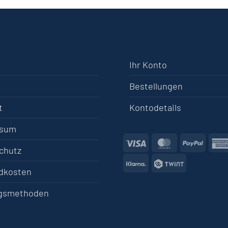
Ihr Konto
Bestellungen
t
Kontodetails
ssum
Visa
MasterCard
PayPa
chutz
Klarna
Twint
dkosten
gsmethoden