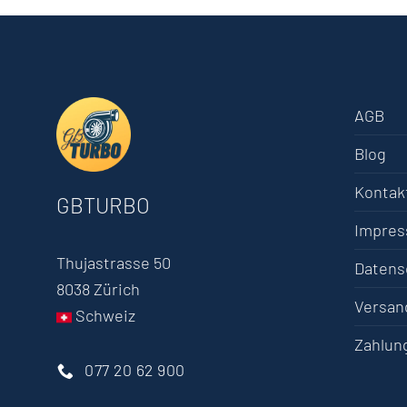
AGB
Blog
Kontak
GBTURBO
Impre
Thujastrasse 50
Datens
8038 Zürich
Versan
Schweiz
Zahlun
077 20 62 900