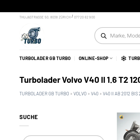
Skip to content
/
THUJASTRASSE 50, 8038 ZÜRICH
077 20 62 900
Products search
TURBOLADER GB TURBO
ONLINE-SHOP
TURB
Turbolader Volvo V40 II 1.6 T2 
TURBOLADER GB TURBO
»
VOLVO
»
V40
»
V40 II AB 2012 BIS 
SUCHE
Products search