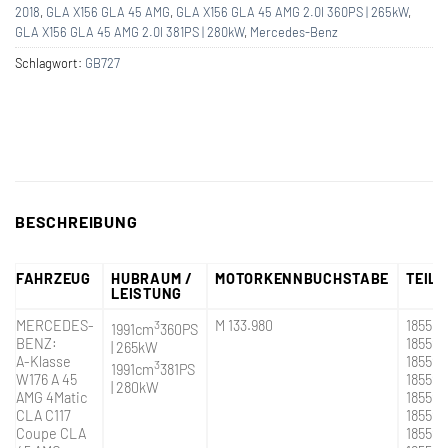
2018
,
GLA X156 GLA 45 AMG
,
GLA X156 GLA 45 AMG 2.0l 360PS | 265kW
,
GLA X156 GLA 45 AMG 2.0l 381PS | 280kW
,
Mercedes-Benz
Schlagwort:
GB727
BESCHREIBUNG
FAHRZEUG
HUBRAUM /
MOTORKENNBUCHSTABE
TEIL
LEISTUNG
MERCEDES-
3
M 133.980
185500
1991cm
360PS
BENZ:
18559
| 265kW
A-Klasse
18559
3
1991cm
381PS
W176 A 45
18559
| 280kW
AMG 4Matic
185597
CLA C117
18559
Coupe CLA
18559