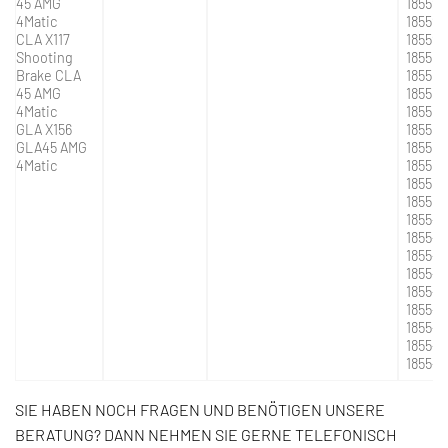
45 AMG
185598
4Matic
185598
CLA X117
185599
Shooting
1855 9
Brake CLA
1855 9
45 AMG
1855 9
4Matic
1855 9
GLA X156
1855 9
GLA45 AMG
1855 9
4Matic
1855 9
1855 9
1855 9
1855-
1855-
1855-9
1855-9
1855-
1855-9
1855-9
1855-9
1855-9
SIE HABEN NOCH FRAGEN UND BENÖTIGEN UNSERE
BERATUNG? DANN NEHMEN SIE GERNE TELEFONISCH