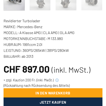
Revidierter Turbolader
MARKE:
Mercedes-Benz
MODELL:
A Klasse AMG | CLA AMG | GLA AMG
MOTORKENNBUCHSTABE:
M 133.980
HUBRAUM:
1991ccm 2.0l
LEISTUNG:
360PS/265kW | 381PS/280kW
BAUJAHR:
ab 2013
CHF
897.00
(inkl. MwSt.)
+ zzgl. Kaution 200 Fr. (inkl. MwSt.)
ⓘ
(Rückzahlung nach Rücksendung des Altteils)
IN DEN WARENKORB
JETZT KAUFEN