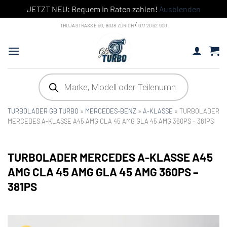
JETZT NEU: Bequem in Raten zahlen!
Ausblenden
Skip
/
THUJASTRASSE 50, 8038 ZÜRICH
077 20 62 900
to
content
Products
search
TURBOLADER GB TURBO
»
MERCEDES-BENZ
»
A-KLASSE
»
TURBOLADER
MERCEDES A-KLASSE A45 AMG CLA 45 AMG GLA 45 AMG 360PS – 381PS
TURBOLADER MERCEDES A-KLASSE A45
AMG CLA 45 AMG GLA 45 AMG 360PS –
381PS