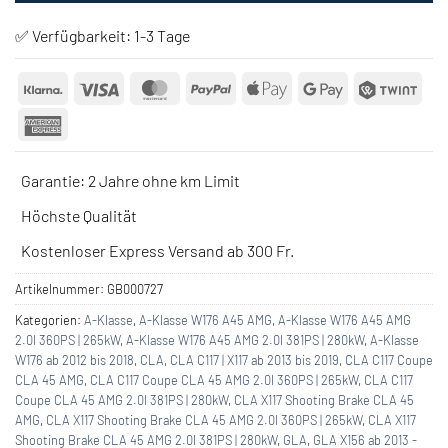
✅ Verfügbarkeit:
1-3 Tage
Klarna
Visa
MasterCard
PayPal
Apple
Google
Twin
Pay
Pay
American
Express
Garantie: 2 Jahre ohne km Limit
Höchste Qualität
Kostenloser Express Versand ab 300 Fr.
Artikelnummer:
GB000727
Kategorien:
A-Klasse
,
A-Klasse W176 A45 AMG
,
A-Klasse W176 A45 AMG
2.0l 360PS | 265kW
,
A-Klasse W176 A45 AMG 2.0l 381PS | 280kW
,
A-Klasse
W176 ab 2012 bis 2018
,
CLA
,
CLA C117 | X117 ab 2013 bis 2019
,
CLA C117 Coupe
CLA 45 AMG
,
CLA C117 Coupe CLA 45 AMG 2.0l 360PS | 265kW
,
CLA C117
Coupe CLA 45 AMG 2.0l 381PS | 280kW
,
CLA X117 Shooting Brake CLA 45
AMG
,
CLA X117 Shooting Brake CLA 45 AMG 2.0l 360PS | 265kW
,
CLA X117
Shooting Brake CLA 45 AMG 2.0l 381PS | 280kW
,
GLA
,
GLA X156 ab 2013 -