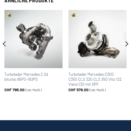
ÄHNLICHE PRODUKTE
Turbolader Mercedes 2.2d
Turbolader Mercedes C300
biturbo 95PS-163PS
C350 CLS 320 CLS 350 Vito 122
Viano CDI mit DPF
CHF
795.00
CHF
579.00
(inkl. MwSt.)
(inkl. MwSt.)