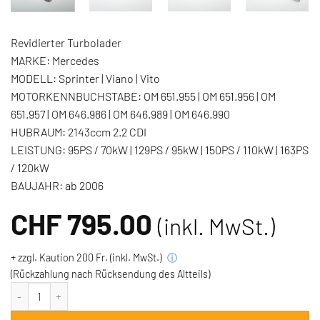
Revidierter Turbolader
MARKE:
Mercedes
MODELL:
Sprinter | Viano | Vito
MOTORKENNBUCHSTABE:
OM 651.955 | OM 651.956 | OM
651.957 | OM 646.986 | OM 646.989 | OM 646.990
HUBRAUM:
2143ccm 2.2 CDI
LEISTUNG:
95PS / 70kW | 129PS / 95kW | 150PS / 110kW | 163PS
/ 120kW
BAUJAHR:
ab 2006
CHF
795.00
(inkl. MwSt.)
+ zzgl. Kaution 200 Fr. (inkl. MwSt.)
ⓘ
(Rückzahlung nach Rücksendung des Altteils)
Turbolader Mercedes 2.2d biturbo 95PS-163PS Menge