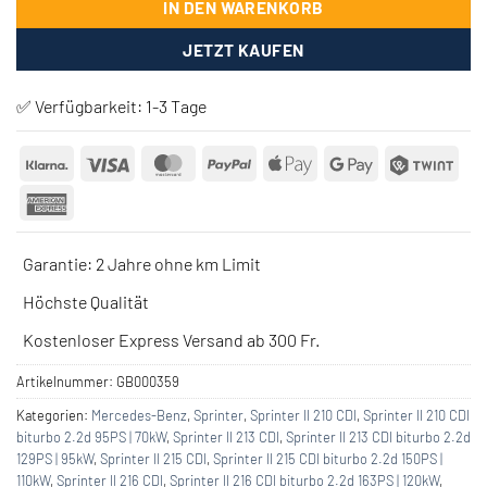
IN DEN WARENKORB
JETZT KAUFEN
✅ Verfügbarkeit:
1-3 Tage
Klarna
Visa
MasterCard
PayPal
Apple
Google
Twin
Pay
Pay
American
Express
Garantie: 2 Jahre ohne km Limit
Höchste Qualität
Kostenloser Express Versand ab 300 Fr.
Artikelnummer:
GB000359
Kategorien:
Mercedes-Benz
,
Sprinter
,
Sprinter II 210 CDI
,
Sprinter II 210 CDI
biturbo 2.2d 95PS | 70kW
,
Sprinter II 213 CDI
,
Sprinter II 213 CDI biturbo 2.2d
129PS | 95kW
,
Sprinter II 215 CDI
,
Sprinter II 215 CDI biturbo 2.2d 150PS |
110kW
,
Sprinter II 216 CDI
,
Sprinter II 216 CDI biturbo 2.2d 163PS | 120kW
,