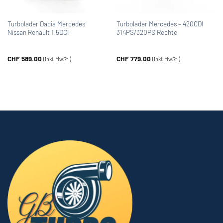
Turbolader Dacia Mercedes
Turbolader Mercedes – 420CDI
Nissan Renault 1.5DCI
314PS/320PS Rechte
CHF
589.00
CHF
779.00
(inkl. MwSt.)
(inkl. MwSt.)