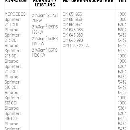
FAHRZEUG
HUBRAUM /
MOTORKENNBUCHSTABE
TEIL
LEISTUNG
MERCEDES:
3
OM 651.955
10009
2143cm
95PS |
Sprinter II
OM 651.956
10009
70kW
210 CDI
OM 651.957
53049
3
2143cm
129PS
Biturbo
OM 646.986
53049
| 95kW
Sprinter II
OM 646.989
54399
3
2143cm
150PS
213 CDI
OM 646.990
54399
| 110kW
Biturbo
OM651DE22LA
54399
3
2143cm
163PS
Sprinter II
54399
| 120kW
215 CDI
1000 9
Biturbo
1000 9
Sprinter II
5304 9
216 CDI
5304 9
Biturbo
5439 9
Sprinter II
5439 9
310 CDI
5439 9
Biturbo
5439 9
Sprinter II
1000-
313 CDI
1000-
Biturbo
5304-
Sprinter II
5304-
315 CDI
5439-
Biturbo
5439-
Sprinter II
5439-