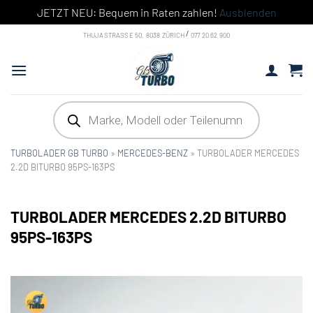
JETZT NEU: Bequem in Raten zahlen!
Ausblenden
Skip
/
THUJASTRASSE 50, 8038 ZÜRICH
077 20 62 900
to
content
Products
search
TURBOLADER GB TURBO
»
MERCEDES-BENZ
»
TURBOLADER MERCEDES
2.2D BITURBO 95PS-163PS
TURBOLADER MERCEDES 2.2D BITURBO
95PS-163PS