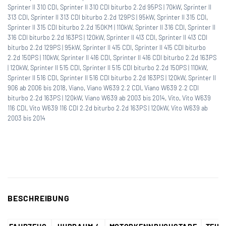
Sprinter II 310 CDI
,
Sprinter II 310 CDI biturbo 2.2d 95PS | 70kW
,
Sprinter II
313 CDI
,
Sprinter II 313 CDI biturbo 2.2d 129PS | 95kW
,
Sprinter II 315 CDI
,
Sprinter II 315 CDI biturbo 2.2d 150KM | 110kW
,
Sprinter II 316 CDI
,
Sprinter II
316 CDI biturbo 2.2d 163PS | 120kW
,
Sprinter II 413 CDI
,
Sprinter II 413 CDI
biturbo 2.2d 129PS | 95kW
,
Sprinter II 415 CDI
,
Sprinter II 415 CDI biturbo
2.2d 150PS | 110kW
,
Sprinter II 416 CDI
,
Sprinter II 416 CDI biturbo 2.2d 163PS
| 120kW
,
Sprinter II 515 CDI
,
Sprinter II 515 CDI biturbo 2.2d 150PS | 110kW
,
Sprinter II 516 CDI
,
Sprinter II 516 CDI biturbo 2.2d 163PS | 120kW
,
Sprinter II
906 ab 2006 bis 2018
,
Viano
,
Viano W639 2.2 CDI
,
Viano W639 2.2 CDI
biturbo 2.2d 163PS | 120kW
,
Viano W639 ab 2003 bis 2014
,
Vito
,
Vito W639
116 CDI
,
Vito W639 116 CDI 2.2d biturbo 2.2d 163PS | 120kW
,
Vito W639 ab
2003 bis 2014
BESCHREIBUNG