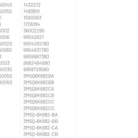
5004S
1432212
5005S
1483819
2
1590093
6
1706184
0002
36002265
0006
96542621
5002S
9654262180
5006S
9654931780
3
9659667380
0003
9662464980
5003S
9858728580
5005S
3M5Q6K682BA
9005S
3M5Q6K682BB
3M5Q6K682CA
3M5Q6K682CB
3M5Q6K682CC
3M5Q6K682CD
3M5Q-6K682-BA
3M5Q-6K682-BB
3M5Q-6K682-CA
3M5Q-6K682-CB