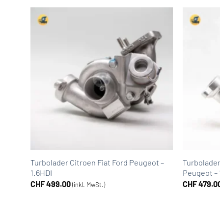
Turbolader Citroen Fiat Ford Peugeot –
Turbolader
47kW
1.6HDI
Peugeot – 
CHF
499.00
CHF
479.0
(inkl. MwSt.)