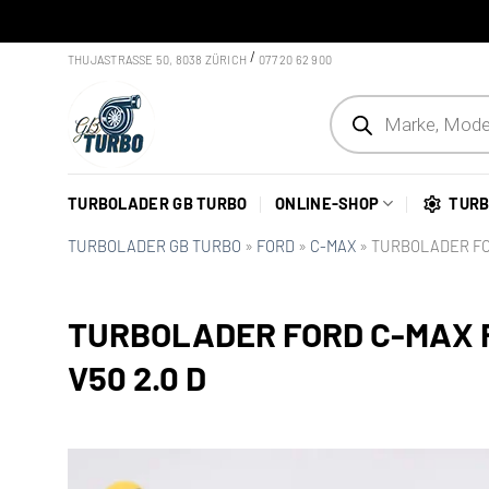
Skip
/
THUJASTRASSE 50, 8038 ZÜRICH
077 20 62 900
to
Products
content
search
TURBOLADER GB TURBO
ONLINE-SHOP
TURB
TURBOLADER GB TURBO
»
FORD
»
C-MAX
»
TURBOLADER FOR
TURBOLADER FORD C-MAX 
V50 2.0 D