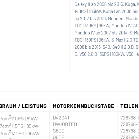
Galaxy II ab 2006 bis 2015
,
Kuga
,
140PS | 103kW
,
Kuga I ab 2008 bis
ab 2012 bis 2019
,
Mondeo
,
Mondeo
TDCI 130PS | 96kW
,
Mondeo IV 2.0
Mondeo IV ab 2007 bis 2014
,
S-M
TDCI 130PS | 96kW
,
S-Max I 2.0 TD
2006 bis 2015
,
S40
,
S40 II 2.0 D
,
S
D
,
V50 2.0 D 136PS | 100kW
,
V50 I 
BRAUM / LEISTUNG
MOTORKENNBUCHSTABE
TEILE
3
D4204T
728768-
97cm
110PS | 81kW
DW10BTED
728768-
3
97cm
115PS | 85kW
G6DC
728768-
3
97cm
130PS | 96kW
G6DE
728768-