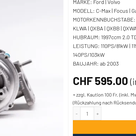
MARKE:
Ford | Volvo
MODELL:
C-Max | Focus | Ga
MOTORKENNBUCHSTABE:
KLWA | QXBA | QXBB | QXWA
HUBRAUM:
1997ccm 2.0 TD
LEISTUNG:
110PS/81kW | 1
140PS/103kW
BAUJAHR:
ab 2003
CHF
595.00
(
+ zzgl. Kaution 100 Fr. (inkl. 
(Rückzahlung nach Rücksendun
Turbolader Ford C-Max Focu