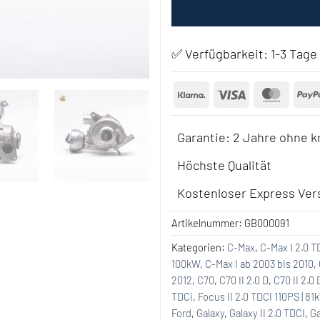
✅ Verfügbarkeit:
1-3 Tage
Klarna
Visa
Maste
Garantie: 2 Jahre ohne k
Höchste Qualität
Kostenloser Express Vers
Artikelnummer:
GB000091
Kategorien:
C-Max
,
C-Max I 2.0 T
100kW
,
C-Max I ab 2003 bis 2010
,
2012
,
C70
,
C70 II 2.0 D
,
C70 II 2.0
TDCi
,
Focus II 2.0 TDCI 110PS | 81
Ford
,
Galaxy
,
Galaxy II 2.0 TDCI
,
Ga