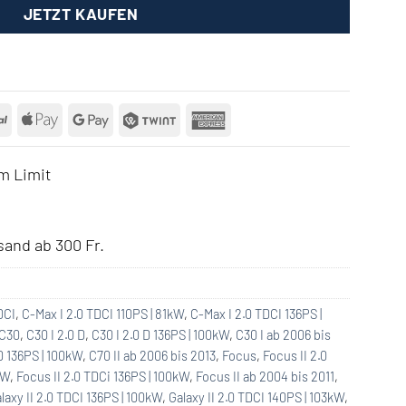
JETZT KAUFEN
rCard
PayPal
Apple
Google
Twint
American
Pay
Pay
Express
m Limit
and ab 300 Fr.
DCI
,
C-Max I 2.0 TDCI 110PS | 81kW
,
C-Max I 2.0 TDCI 136PS |
C30
,
C30 I 2.0 D
,
C30 I 2.0 D 136PS | 100kW
,
C30 I ab 2006 bis
 D 136PS | 100kW
,
C70 II ab 2006 bis 2013
,
Focus
,
Focus II 2.0
kW
,
Focus II 2.0 TDCi 136PS | 100kW
,
Focus II ab 2004 bis 2011
,
laxy II 2.0 TDCI 136PS | 100kW
,
Galaxy II 2.0 TDCI 140PS | 103kW
,