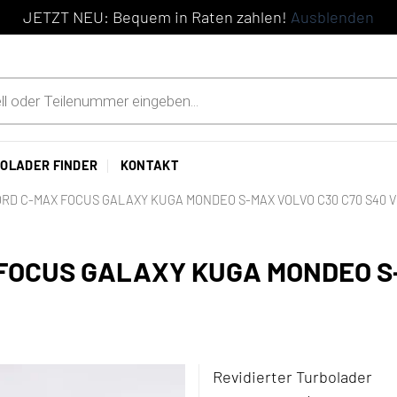
JETZT NEU: Bequem in Raten zahlen!
Ausblenden
OLADER FINDER
KONTAKT
D C-MAX FOCUS GALAXY KUGA MONDEO S-MAX VOLVO C30 C70 S40 V5
FOCUS GALAXY KUGA MONDEO S-
Revidierter Turbolader