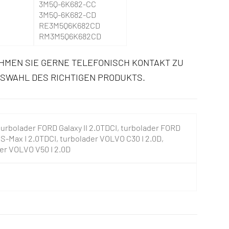
3M5Q-6K682-CC
3M5Q-6K682-CD
RE3M5Q6K682CD
RM3M5Q6K682CD
HMEN SIE GERNE TELEFONISCH KONTAKT ZU
USWAHL DES RICHTIGEN PRODUKTS.
turbolader FORD Galaxy II 2.0TDCI, turbolader FORD
S-Max I 2.0TDCI, turbolader VOLVO C30 I 2.0D,
der VOLVO V50 I 2.0D