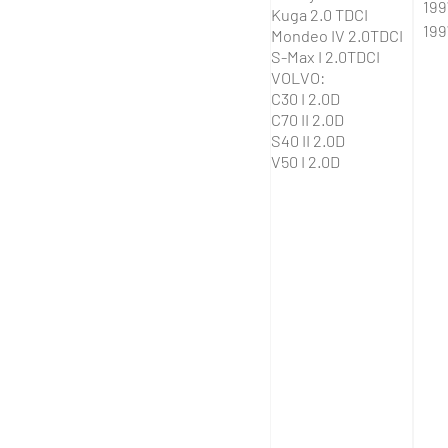
19
Kuga 2.0 TDCI
19
Mondeo IV 2.0TDCI
S-Max I 2.0TDCI
VOLVO:
C30 I 2.0D
C70 II 2.0D
S40 II 2.0D
V50 I 2.0D