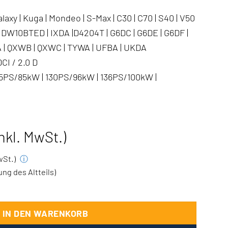
laxy | Kuga | Mondeo | S-Max | C30 | C70 | S40 | V50
DW10BTED | IXDA |D4204T | G6DC | G6DE | G6DF |
 | QXWB | QXWC | TYWA | UFBA | UKDA
CI / 2.0 D
15PS/85kW | 130PS/96kW | 136PS/100kW |
inkl. MwSt.)
MwSt.)
ⓘ
g des Altteils)
s Galaxy Kuga Mondeo S-Max Volvo C30 C70 S40 V50 2.0 D Men
IN DEN WARENKORB