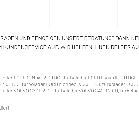
FRAGEN UND BENÖTIGEN UNSERE BERATUNG? DANN NE
 KUNDENSERVICE AUF, WIR HELFEN IHNEN BEI DER A
olader FORD C-Max I 2.0 TDCI, turbolader FORD Focus II 2.0TDCI, 
 2.0 TDCI, turbolader FORD Mondeo IV 2.0TDCI, turbolader FORD 
olader VOLVO C70 II 2.0D, turbolader VOLVO S40 II 2.0D, turbola
diert