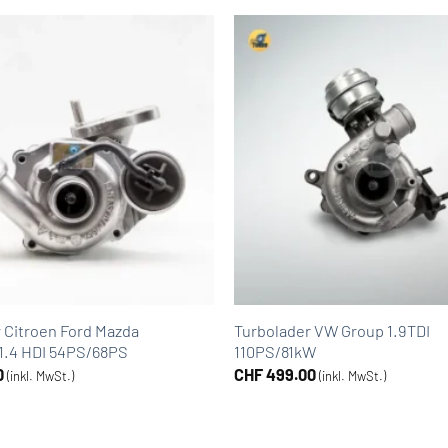
 Citroen Ford Mazda
Turbolader VW Group 1.9TDI
1.4 HDI 54PS/68PS
110PS/81kW
0
CHF
499.00
(inkl. MwSt.)
(inkl. MwSt.)