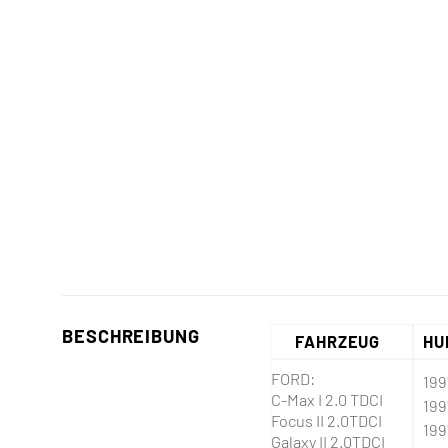
BESCHREIBUNG
FAHRZEUG
HU
FORD:
19
C-Max I 2.0 TDCI
19
Focus II 2.0TDCI
19
Galaxy II 2.0TDCI