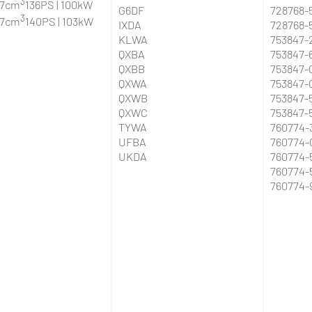
3
97cm
136PS | 100kW
G6DF
728768-
3
97cm
140PS | 103kW
IXDA
728768-
KLWA
753847-
QXBA
753847-
QXBB
753847-
QXWA
753847-
QXWB
753847-
QXWC
753847-
TYWA
760774-
UFBA
760774-
UKDA
760774-
760774-
760774-