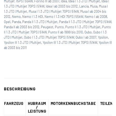
Multijet 75PS | 55kW
,
Fiorino III ab 2007
,
Idea
,
Idea I 1.3 JTD | Multijet
,
Idea I
1.3 JTD | Multijet 70PS | 51kW
,
Idea I ab 2003 bis 2012
,
Lancia
,
Musa
,
Musa I
1.3 JTD | Multijet
,
Musa I 1.3 JTD | Multijet 70PS | 51kW
,
Musa I ab 2004 bis
2012
,
Nemo
,
Nemo I 1.3 HDI
,
Nemo I 1.3 HDI 75PS | 55kW
,
Nemo I ab 2008
,
Opel
,
Panda
,
Panda II 1.3 JTD | Multijet
,
Panda II 1.3 JTD | Multijet 70PS | 51kW
,
Panda II ab 2003 bis 2012
,
Peugeot
,
Punto
,
Punto II 1.3 JTD | Multijet
,
Punto
II 1.3 JTD | Multijet 70PS | 51kW
,
Punto II ab 1999 bis 2010
,
Qubo
,
Qubo I 1.3
JTD | Multijet
,
Qubo I 1.3 JTD | Multijet 70PS | 51kW
,
Qubo I ab 2007
,
Ypsilon
,
Ypsilon III 1.3 JTD | Multijet
,
Ypsilon III 1.3 JTD | Multijet 70PS | 51kW
,
Ypsilon III
ab 2003 bis 2011
BESCHREIBUNG
FAHRZEUG
HUBRAUM
MOTORKENNBUCHSTABE
TEILEN
/
LEISTUNG