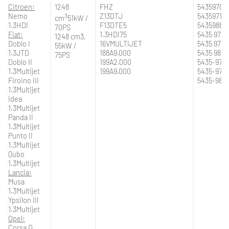
Citroen:
1248
FHZ
54359700
Nemo
3
Z13DTJ
54359710
cm
51kW /
1.3HDI
F13DTE5
54359880
70PS
Fiat:
1.3HDI75
5435 970 
1248 cm3,
Doblo I
16VMULTIJET
5435 971 
55kW /
1.3JTD
188A9.000
5435 988 
75PS
Doblo II
199A2.000
5435-970
1.3Multijet
199A9.000
5435-971
Firoino III
5435-988
1.3Multijet
Idea
1.3Multijet
Panda II
1.3Multijet
Punto II
1.3Multijet
Qubo
1.3Multijet
Lancia:
Musa
1.3Multijet
Ypsilon III
1.3Multijet
Opel:
Corsa D