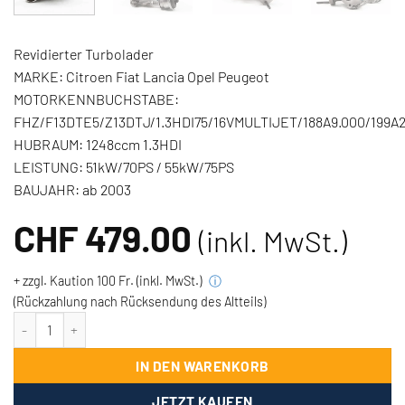
Revidierter Turbolader
MARKE:
Citroen Fiat Lancia Opel Peugeot
MOTORKENNBUCHSTABE:
FHZ/F13DTE5/Z13DTJ/1.3HDI75/16VMULTIJET/188A9.000/199A2
HUBRAUM:
1248ccm 1.3HDI
LEISTUNG:
51kW/70PS / 55kW/75PS
BAUJAHR:
ab 2003
CHF
479.00
(inkl. MwSt.)
+ zzgl. Kaution 100 Fr. (inkl. MwSt.)
ⓘ
(Rückzahlung nach Rücksendung des Altteils)
Turbolader Citroen Fiat Lancia Opel Peugeot - 1.3HDI 70PS/75PS M
IN DEN WARENKORB
JETZT KAUFEN