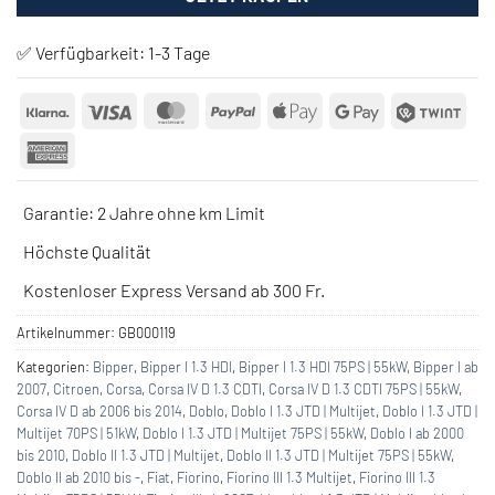
✅ Verfügbarkeit:
1-3 Tage
Klarna
Visa
MasterCard
PayPal
Apple
Google
Twin
Pay
Pay
American
Express
Garantie: 2 Jahre ohne km Limit
Höchste Qualität
Kostenloser Express Versand ab 300 Fr.
Artikelnummer:
GB000119
Kategorien:
Bipper
,
Bipper I 1.3 HDI
,
Bipper I 1.3 HDI 75PS | 55kW
,
Bipper I ab
2007
,
Citroen
,
Corsa
,
Corsa IV D 1.3 CDTI
,
Corsa IV D 1.3 CDTI 75PS | 55kW
,
Corsa IV D ab 2006 bis 2014
,
Doblo
,
Doblo I 1.3 JTD | Multijet
,
Doblo I 1.3 JTD |
Multijet 70PS | 51kW
,
Doblo I 1.3 JTD | Multijet 75PS | 55kW
,
Doblo I ab 2000
bis 2010
,
Doblo II 1.3 JTD | Multijet
,
Doblo II 1.3 JTD | Multijet 75PS | 55kW
,
Doblo II ab 2010 bis -
,
Fiat
,
Fiorino
,
Fiorino III 1.3 Multijet
,
Fiorino III 1.3