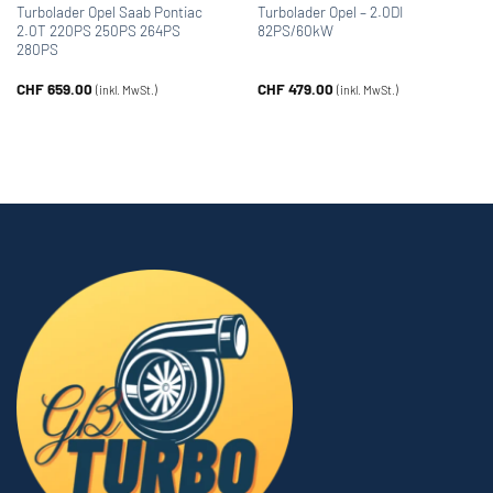
Turbolader Opel Saab Pontiac
Turbolader Opel – 2.0DI
2.0T 220PS 250PS 264PS
82PS/60kW
280PS
CHF
659.00
CHF
479.00
(inkl. MwSt.)
(inkl. MwSt.)