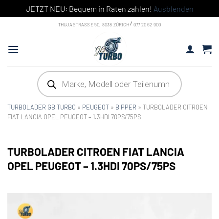
JETZT NEU: Bequem in Raten zahlen!
Ausblenden
Skip
/
THUJASTRASSE 50, 8038 ZÜRICH
077 20 62 900
to
content
Products
search
TURBOLADER GB TURBO
»
PEUGEOT
»
BIPPER
»
TURBOLADER CITROEN
FIAT LANCIA OPEL PEUGEOT – 1.3HDI 70PS/75PS
TURBOLADER CITROEN FIAT LANCIA
OPEL PEUGEOT – 1.3HDI 70PS/75PS