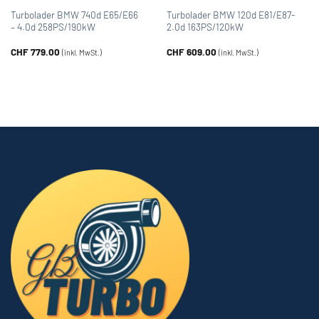
Turbolader BMW 740d E65/E66
Turbolader BMW 120d E81/E87-
– 4.0d 258PS/190kW
2.0d 163PS/120kW
CHF
779.00
CHF
609.00
(inkl. MwSt.)
(inkl. MwSt.)