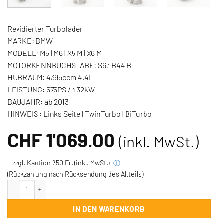
Revidierter Turbolader
MARKE:
BMW
MODELL:
M5 | M6 | X5 M | X6 M
MOTORKENNBUCHSTABE:
S63 B44 B
HUBRAUM:
4395ccm 4.4L
LEISTUNG:
575PS / 432kW
BAUJAHR:
ab 2013
HINWEIS : Links Seite | TwinTurbo | BiTurbo
CHF
1'069.00
(inkl. MwSt.)
+ zzgl. Kaution 250 Fr. (inkl. MwSt.)
ⓘ
(Rückzahlung nach Rücksendung des Altteils)
Turbolader BMW M5 M6 X5M X6M 4.4l 575PS/432kW - Linke Seite 
IN DEN WARENKORB