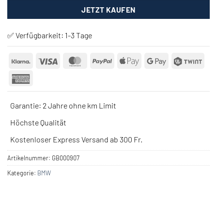
JETZT KAUFEN
✅ Verfügbarkeit:
1-3 Tage
Klarna
Visa
MasterCard
PayPal
Apple
Google
Twin
Pay
Pay
American
Express
Garantie: 2 Jahre ohne km Limit
Höchste Qualität
Kostenloser Express Versand ab 300 Fr.
Artikelnummer:
GB000907
Kategorie:
BMW