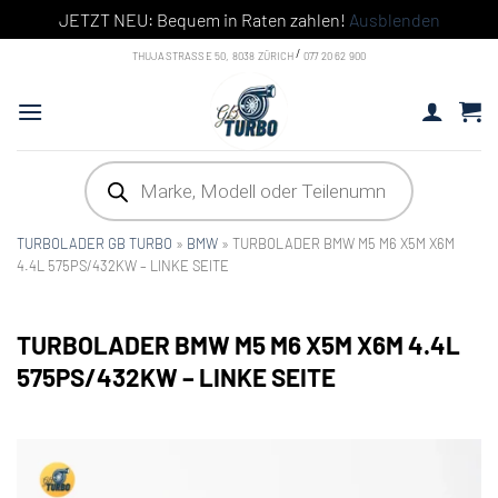
JETZT NEU: Bequem in Raten zahlen!
Ausblenden
Skip
/
THUJASTRASSE 50, 8038 ZÜRICH
077 20 62 900
to
content
Products
search
TURBOLADER GB TURBO
»
BMW
»
TURBOLADER BMW M5 M6 X5M X6M
4.4L 575PS/432KW – LINKE SEITE
TURBOLADER BMW M5 M6 X5M X6M 4.4L
575PS/432KW – LINKE SEITE