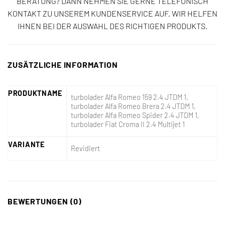
BERATUNG? DANN NEHMEN SIE GERNE TELEFONISCH
KONTAKT ZU UNSEREM KUNDENSERVICE AUF, WIR HELFEN
IHNEN BEI DER AUSWAHL DES RICHTIGEN PRODUKTS.
ZUSÄTZLICHE INFORMATION
PRODUKTNAME
turbolader Alfa Romeo 159 2.4 JTDM 1,
turbolader Alfa Romeo Brera 2.4 JTDM 1,
turbolader Alfa Romeo Spider 2.4 JTDM 1,
turbolader Fiat Croma II 2.4 Multijet 1
VARIANTE
Revidiert
BEWERTUNGEN (0)