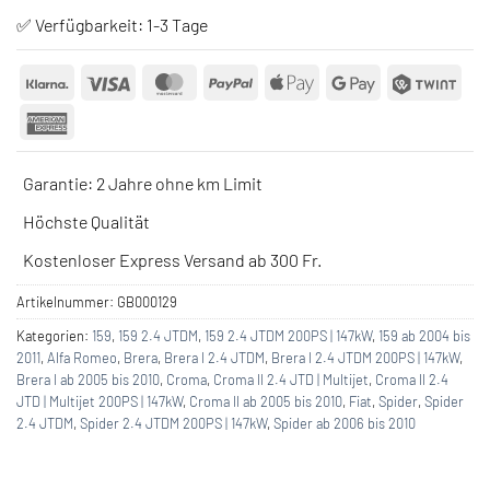
✅ Verfügbarkeit:
1-3 Tage
Klarna
Visa
MasterCard
PayPal
Apple
Google
Twin
Pay
Pay
American
Express
Garantie: 2 Jahre ohne km Limit
Höchste Qualität
Kostenloser Express Versand ab 300 Fr.
Artikelnummer:
GB000129
Kategorien:
159
,
159 2.4 JTDM
,
159 2.4 JTDM 200PS | 147kW
,
159 ab 2004 bis
2011
,
Alfa Romeo
,
Brera
,
Brera I 2.4 JTDM
,
Brera I 2.4 JTDM 200PS | 147kW
,
Brera I ab 2005 bis 2010
,
Croma
,
Croma II 2.4 JTD | Multijet
,
Croma II 2.4
JTD | Multijet 200PS | 147kW
,
Croma II ab 2005 bis 2010
,
Fiat
,
Spider
,
Spider
2.4 JTDM
,
Spider 2.4 JTDM 200PS | 147kW
,
Spider ab 2006 bis 2010