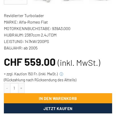
Revidierter Turbolader
MARKE:
Alfa-Romeo Fiat
MOTORKENNBUCHSTABE:
939A3.000
HUBRAUM:
2387ccm 2.4JTDM
LEISTUNG:
147kW/200PS
BAUJAHR:
ab 2005
CHF
559.00
(inkl. MwSt.)
+ zzgl. Kaution 150 Fr. (inkl. MwSt.)
ⓘ
(Rückzahlung nach Rücksendung des Altteils)
Turbolader Alfa-Romeo Fiat - 2.4 JTDM/Multijet 200PS/147kW Men
IN DEN WARENKORB
JETZT KAUFEN