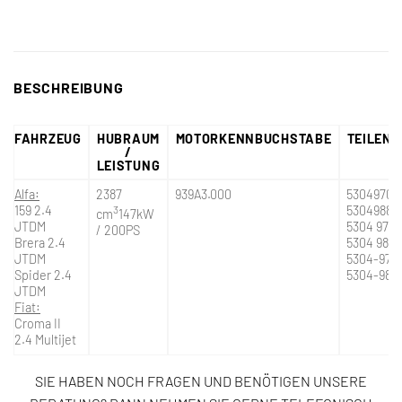
BESCHREIBUNG
FAHRZEUG
HUBRAUM
MOTORKENNBUCHSTABE
TEILEN
/
LEISTUNG
Alfa:
2387
939A3.000
53049700
159 2.4
3
53049880
cm
147kW
JTDM
5304 970 
/ 200PS
Brera 2.4
5304 988 
JTDM
5304-970
Spider 2.4
5304-988
JTDM
Fiat:
Croma II
2.4 Multijet
SIE HABEN NOCH FRAGEN UND BENÖTIGEN UNSERE