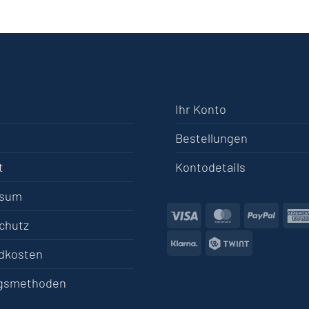
Ihr Konto
Bestellungen
t
Kontodetails
ssum
Visa
MasterCard
PayPa
chutz
Klarna
Twint
dkosten
gsmethoden