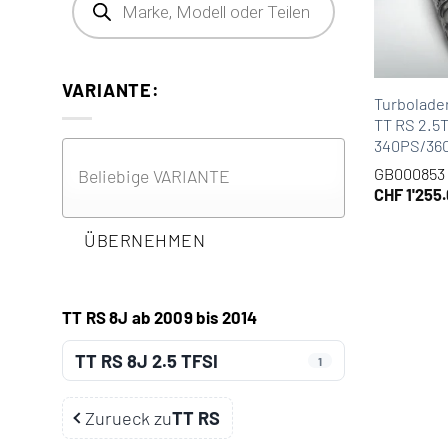
VARIANTE:
Turbolader
TT RS 2.5
340PS/36
GB000853
CHF
1'255
ÜBERNEHMEN
TT RS 8J ab 2009 bis 2014
TT RS 8J 2.5 TFSI
1
Zurueck zu
TT RS