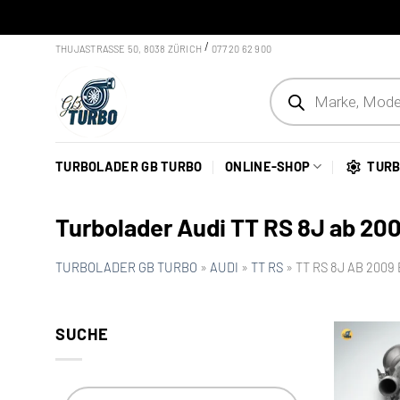
Skip to content
/
THUJASTRASSE 50, 8038 ZÜRICH
077 20 62 900
Products search
TURBOLADER GB TURBO
ONLINE-SHOP
TURB
Turbolader Audi TT RS 8J ab 200
TURBOLADER GB TURBO
»
AUDI
»
TT RS
»
TT RS 8J AB 2009 
SUCHE
Products search