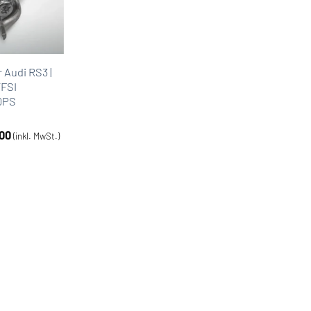
 Audi RS3 |
TFSI
0PS
.00
(inkl. MwSt.)