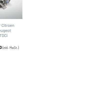
r Citroen
eugeot
0TDCi
0
(inkl. MwSt.)