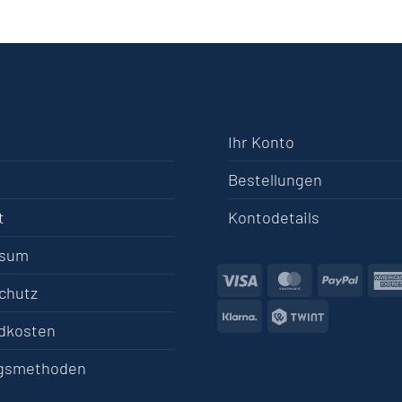
Ihr Konto
Bestellungen
t
Kontodetails
ssum
Visa
MasterCard
PayPa
chutz
Klarna
Twint
dkosten
gsmethoden