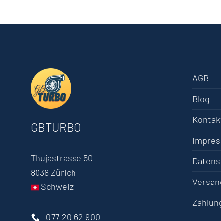
AGB
Blog
Kontak
GBTURBO
Impre
Thujastrasse 50
Datens
8038 Zürich
Versan
Schweiz
Zahlun
077 20 62 900