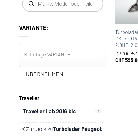
VARIANTE:
Turbolade
DS Ford P
2.0HDI 2.
GB000757
CHF
595.0
ÜBERNEHMEN
Traveller
Traveller I ab 2016 bis
1
Zurueck zu
Turbolader Peugeot