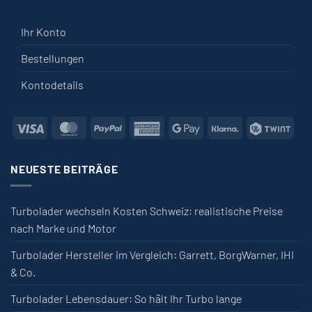
Ihr Konto
Bestellungen
Kontodetails
Visa
MasterCard
PayPal
American Express
Google Pay
Klarna
Twin
NEUESTE BEITRÄGE
Turbolader wechseln Kosten Schweiz: realistische Preise
nach Marke und Motor
Turbolader Hersteller im Vergleich: Garrett, BorgWarner, IHI
& Co.
Turbolader Lebensdauer: So hält Ihr Turbo lange