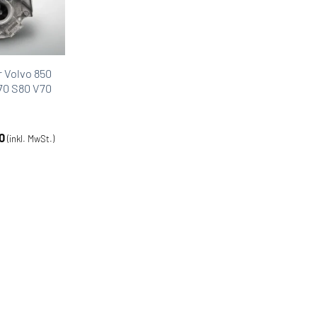
 Volvo 850
70 S80 V70
0
(inkl. MwSt.)