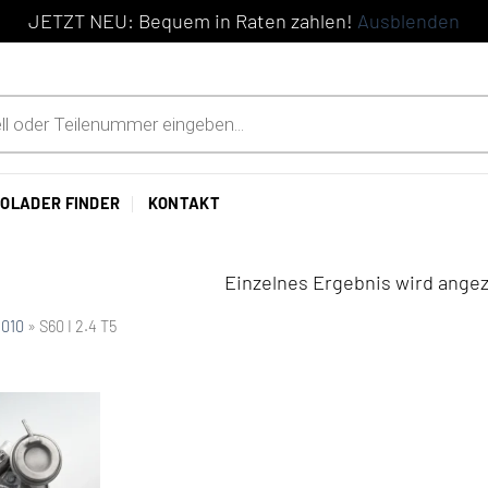
JETZT NEU: Bequem in Raten zahlen!
Ausblenden
OLADER FINDER
KONTAKT
Einzelnes Ergebnis wird angez
2010
»
S60 I 2.4 T5