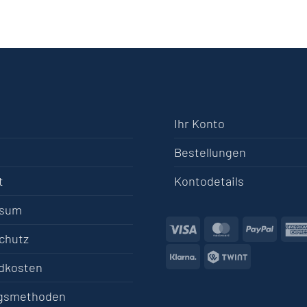
Ihr Konto
Bestellungen
t
Kontodetails
ssum
Visa
MasterCard
PayPa
chutz
Klarna
Twint
dkosten
gsmethoden