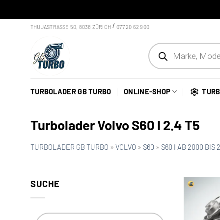
Skip to content
/
THUJASTRASSE 50, 8038 ZÜRICH
077 20 62 900
Products search
TURBOLADER GB TURBO
ONLINE-SHOP
TURB
Turbolader Volvo S60 I 2.4 T5
TURBOLADER GB TURBO
»
VOLVO
»
S60
»
S60 I AB 2000 BIS 
SUCHE
Products search