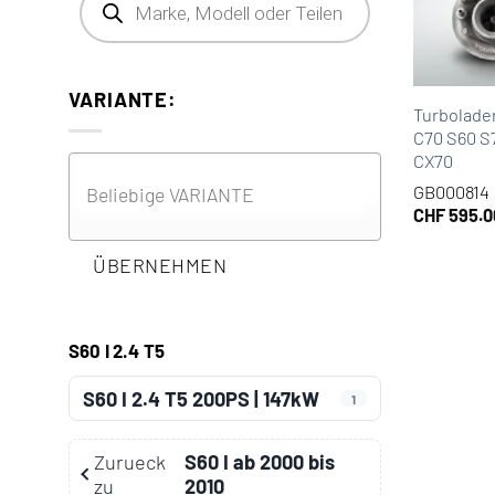
VARIANTE:
Turbolader
C70 S60 S
CX70
GB000814
CHF
595.0
ÜBERNEHMEN
S60 I 2.4 T5
S60 I 2.4 T5 200PS | 147kW
1
Zurueck
S60 I ab 2000 bis
zu
2010