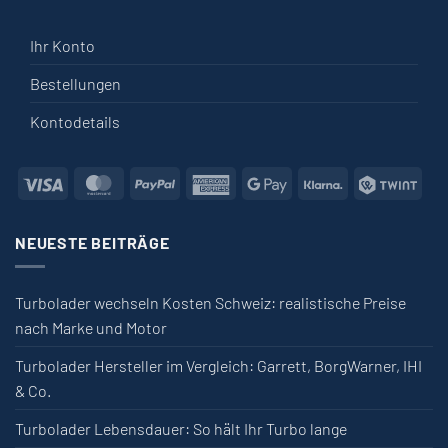
Ihr Konto
Bestellungen
Kontodetails
Visa
MasterCard
PayPal
American Express
Google Pay
Klarna
Twin
NEUESTE BEITRÄGE
Turbolader wechseln Kosten Schweiz: realistische Preise
nach Marke und Motor
Turbolader Hersteller im Vergleich: Garrett, BorgWarner, IHI
& Co.
Turbolader Lebensdauer: So hält Ihr Turbo lange