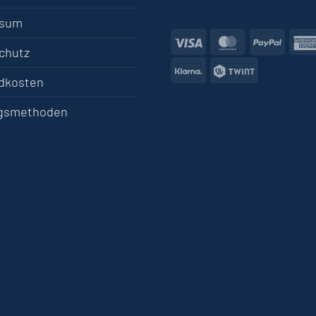
ssum
Visa
MasterCard
PayPa
chutz
Klarna
Twint
dkosten
gsmethoden