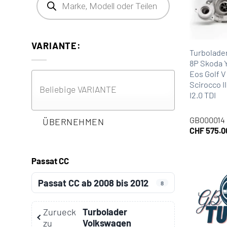
VARIANTE:
Turbolade
8P Skoda 
Eos Golf V
Scirocco I
I2.0 TDI
GB000014
ÜBERNEHMEN
CHF
575.0
Passat CC
Passat CC ab 2008 bis 2012
8
Zurueck
Turbolader
zu
Volkswagen