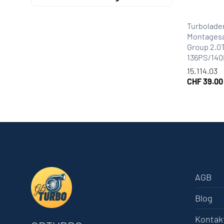
Turbolade
Montagesa
Group 2.0
136PS/14
15.114.03
CHF
39.00
AGB
Blog
Kontak