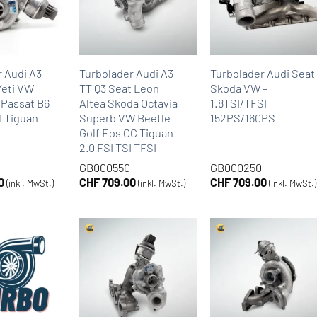
r Audi A3
Turbolader Audi A3
Turbolader Audi Seat
Yeti VW
TT Q3 Seat Leon
Skoda VW –
 Passat B6
Altea Skoda Octavia
1.8TSI/TFSI
II Tiguan
Superb VW Beetle
152PS/160PS
Golf Eos CC Tiguan
2.0 FSI TSI TFSI
GB000550
GB000250
0
CHF
709.00
CHF
709.00
(inkl. MwSt.)
(inkl. MwSt.)
(inkl. MwSt.)