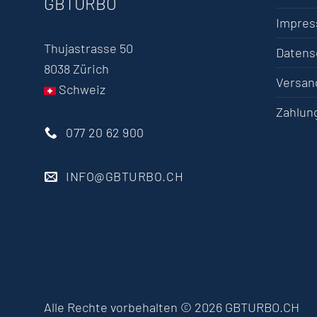
GBTURBO
Impre
Thujastrasse 50
Datens
8038 Zürich
Versan
Schweiz
Zahlun
077 20 62 900
INFO@GBTURBO.CH
Alle Rechte vorbehalten © 2026 GBTURBO.CH