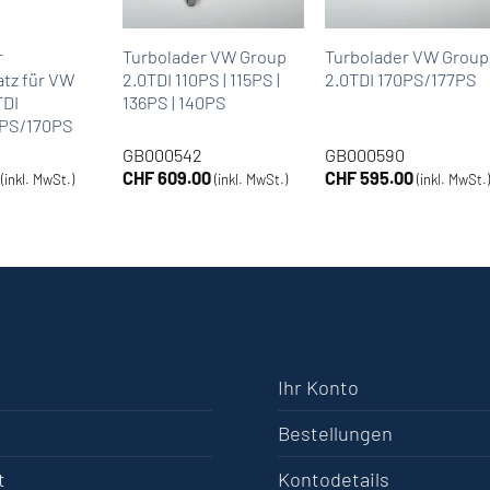
r
Turbolader VW Group
Turbolader VW Group
tz für VW
2.0TDI 110PS | 115PS |
2.0TDI 170PS/177PS
TDI
136PS | 140PS
0PS/170PS
GB000542
GB000590
CHF
609.00
CHF
595.00
(inkl. MwSt.)
(inkl. MwSt.)
(inkl. MwSt.
Ihr Konto
Bestellungen
t
Kontodetails