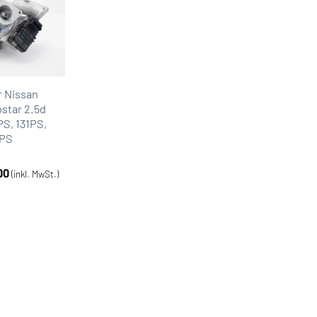
r Nissan
star 2.5d
PS, 131PS,
6PS
00
(inkl. MwSt.)