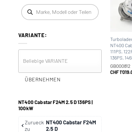
Products search
VARIANTE:
Turbolade
NT400 Cab
111PS, 122
136PS, 14
GB000812
CHF
1'019.
ÜBERNEHMEN
NT400 Cabstar F24M 2.5 D 136PS |
100kW
Zurueck
NT400 Cabstar F24M
zu
2.5 D