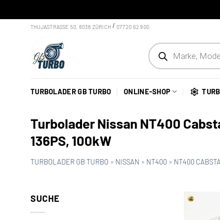
Skip to content
/
THUJASTRASSE 50, 8038 ZÜRICH
077 20 62 900
Products search
TURBOLADER GB TURBO
ONLINE-SHOP
TURB
Turbolader Nissan NT400 Cabst
136PS, 100kW
TURBOLADER GB TURBO
»
NISSAN
»
NT400
»
NT400 CABSTAR
SUCHE