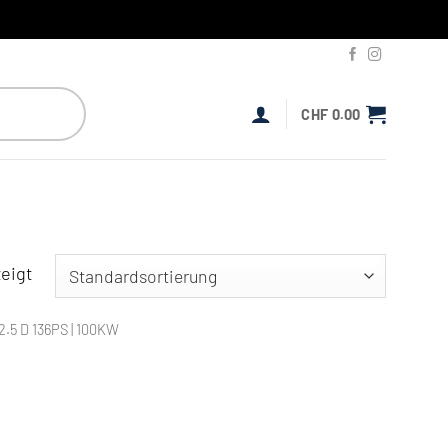
CHF
0.00
eigt
5 D 136PS | 100KW