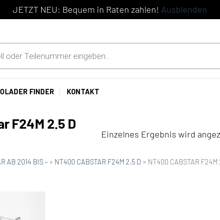
JETZT NEU: Bequem in Raten zahlen!
Ausblenden
OLADER FINDER
KONTAKT
ar F24M 2.5 D
Einzelnes Ergebnis wird angez
 AB 2014 BIS –
»
NT400 CABSTAR F24M 2.5 D
»
NT400 CABSTAR F24M 2.