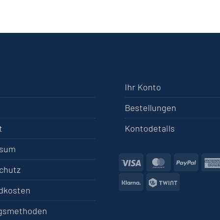
Ihr Konto
Bestellungen
t
Kontodetails
ssum
Visa
MasterCard
PayPa
chutz
Klarna
Twint
dkosten
gsmethoden