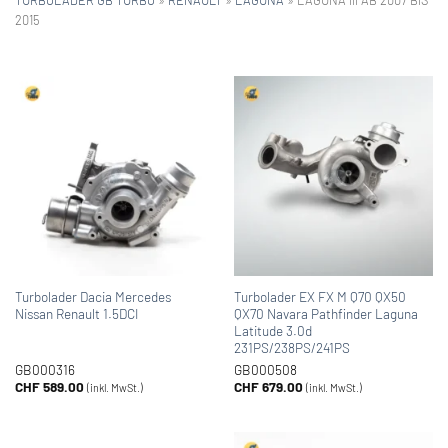
2015
Turbolader Dacia Mercedes
Turbolader EX FX M Q70 QX50
Nissan Renault 1.5DCI
QX70 Navara Pathfinder Laguna
Latitude 3.0d
231PS/238PS/241PS
GB000316
GB000508
CHF
589.00
CHF
679.00
(inkl. MwSt.)
(inkl. MwSt.)