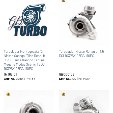
Turbolader Montagesatz für
Turbolader Nissan Renault – 1.5
Nissan Qashqai Tiida Renault
DCI 103PS/106PS/110PS
Clio Fluence Kangoo Laguna
Megane Modus Scenic 1.5DCI
103PS/106PS/110PS
15.168.01
GB000138
CHF
45.00
CHF
539.00
(inkl. MwSt.)
(inkl. MwSt.)