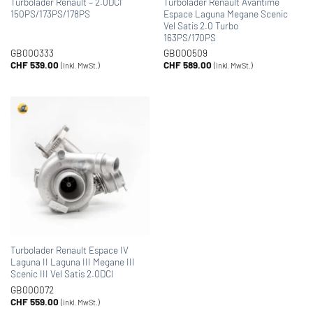
Turbolader Renault – 2.0DCI
Turbolader Renault Avantime
150PS/173PS/178PS
Espace Laguna Megane Scenic
Vel Satis 2.0 Turbo
163PS/170PS
GB000333
GB000509
CHF
539.00
CHF
589.00
(inkl. MwSt.)
(inkl. MwSt.)
Turbolader Renault Espace IV
Laguna II Laguna III Megane III
Scenic III Vel Satis 2.0DCI
GB000072
CHF
559.00
(inkl. MwSt.)