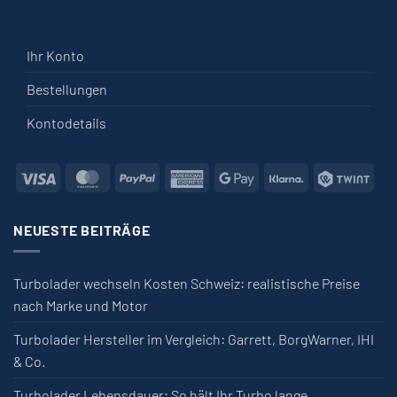
Ihr Konto
Bestellungen
Kontodetails
Visa
MasterCard
PayPal
American Express
Google Pay
Klarna
Twin
NEUESTE BEITRÄGE
Turbolader wechseln Kosten Schweiz: realistische Preise
nach Marke und Motor
Turbolader Hersteller im Vergleich: Garrett, BorgWarner, IHI
& Co.
Turbolader Lebensdauer: So hält Ihr Turbo lange