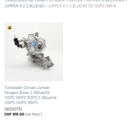
JUMPER III 2.2 BLUEHDI
»
JUMPER III 2.2 BLUEHDI 120 120PS | 88KW
Turbolader Citroen Jumper
Peugeot Boxer 2.0BlueHDi
110PS 130PS 163PS 2.2BlueHdi
120PS 140PS 165PS
GB000772
CHF
915.00
(inkl. MwSt.)