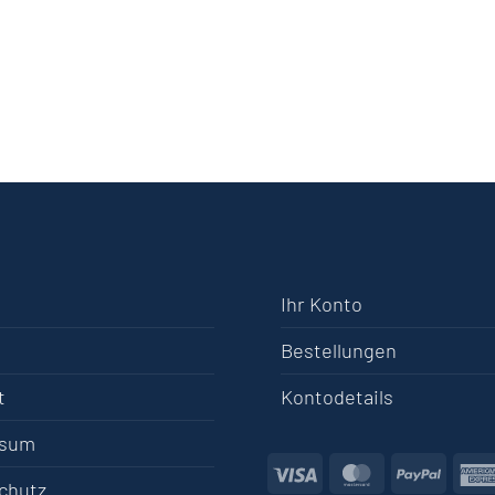
Ihr Konto
Bestellungen
t
Kontodetails
ssum
Visa
MasterCard
PayPa
chutz