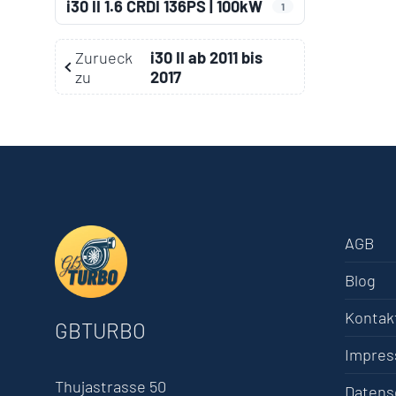
i30 II 1.6 CRDI 136PS | 100kW
1
Zurueck
i30 II ab 2011 bis
zu
2017
AGB
Blog
Kontak
GBTURBO
Impre
Thujastrasse 50
Datens