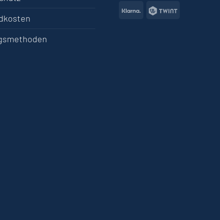
Klarna
Twint
dkosten
gsmethoden