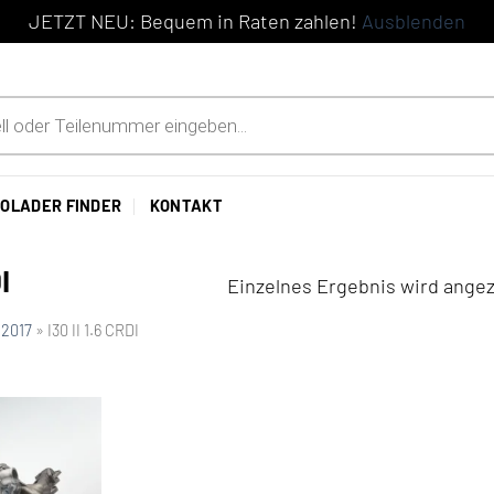
JETZT NEU: Bequem in Raten zahlen!
Ausblenden
OLADER FINDER
KONTAKT
I
Einzelnes Ergebnis wird angez
 2017
»
I30 II 1.6 CRDI