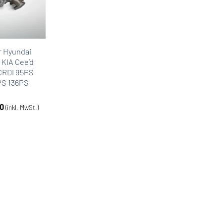
r Hyundai
 KIA Cee’d
6CRDI 95PS
PS 136PS
0
(inkl. MwSt.)