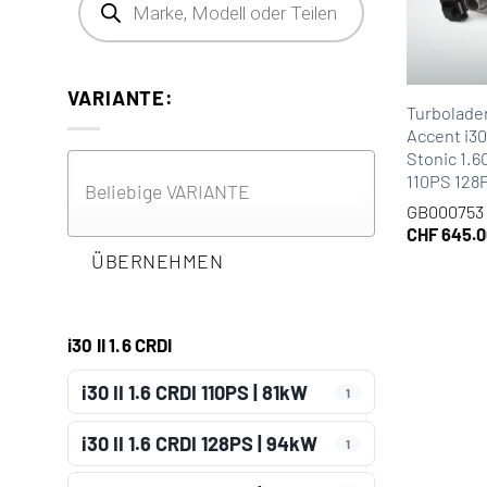
VARIANTE:
Turbolade
Accent i30
Stonic 1.
110PS 128
GB000753
CHF
645.0
ÜBERNEHMEN
i30 II 1.6 CRDI
i30 II 1.6 CRDI 110PS | 81kW
1
i30 II 1.6 CRDI 128PS | 94kW
1