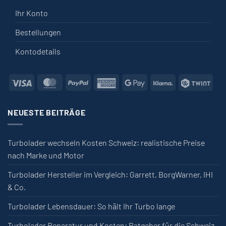
Ihr Konto
Bestellungen
Kontodetails
Visa
MasterCard
PayPal
American Express
Google Pay
Klarna
Twin
NEUESTE BEITRÄGE
Turbolader wechseln Kosten Schweiz: realistische Preise
nach Marke und Motor
Turbolader Hersteller im Vergleich: Garrett, BorgWarner, IHI
& Co.
Turbolader Lebensdauer: So hält Ihr Turbo lange
Turbolader Reparatur und Kosten: Ratgeber für die Schweiz