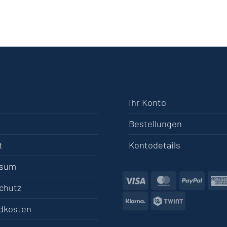
Ihr Konto
Bestellungen
t
Kontodetails
ssum
Visa
MasterCard
PayPa
chutz
Klarna
Twint
dkosten