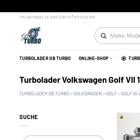
Skip to content
/
THUJASTRASSE 50, 8038 ZÜRICH
077 20 62 900
Products search
TURBOLADER GB TURBO
ONLINE-SHOP
TURB
Turbolader Volkswagen Golf VII 
TURBOLADER GB TURBO
»
VOLKSWAGEN
»
GOLF
»
GOLF VII 
SUCHE
Products search