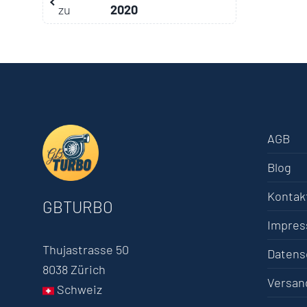
zu
2020
AGB
Blog
Kontak
GBTURBO
Impre
Thujastrasse 50
Datens
8038 Zürich
Versan
Schweiz