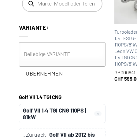
VARIANTE:
Turbolade
1.4TFSI G-
110PS/81k
Leon VW C
1.4 TGI CN
110PS/81
GB000841
ÜBERNEHMEN
CHF
595.0
Golf VII 1.4 TGI CNG
Golf VII 1.4 TGI CNG 110PS |
1
81kW
Zurueck
Golf VII ab 2012 bis