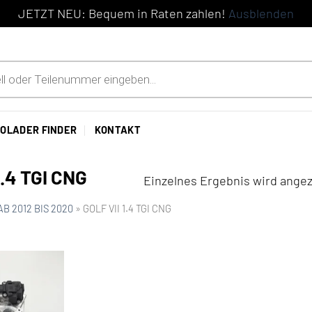
JETZT NEU: Bequem in Raten zahlen!
Ausblenden
OLADER FINDER
KONTAKT
1.4 TGI CNG
Einzelnes Ergebnis wird angez
AB 2012 BIS 2020
»
GOLF VII 1.4 TGI CNG