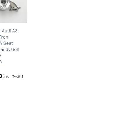
r Audi A3
Tron
W Seat
addy Golf
G
kW
0
(inkl. MwSt.)