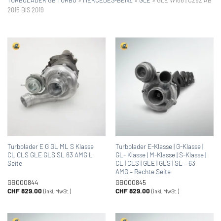
2015 BIS 2019
Turbolader E G GL ML S Klasse
Turbolader E-Klasse | G-Klasse |
CL CLS GLE GLS SL 63 AMG L
GL- Klasse | M-Klasse | S-Klasse |
Seite
CL | CLS | GLE | GLS | SL – 63
AMG – Rechte Seite
GB000844
GB000845
CHF
829.00
CHF
829.00
(inkl. MwSt.)
(inkl. MwSt.)