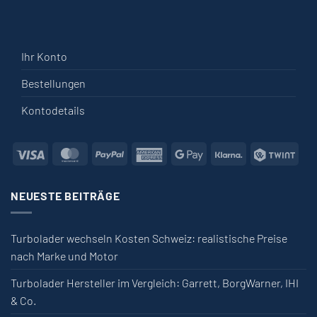
Ihr Konto
Bestellungen
Kontodetails
Visa
MasterCard
PayPal
American Express
Google Pay
Klarna
Twin
NEUESTE BEITRÄGE
Turbolader wechseln Kosten Schweiz: realistische Preise
nach Marke und Motor
Turbolader Hersteller im Vergleich: Garrett, BorgWarner, IHI
& Co.