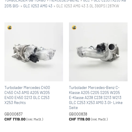
2015 BIS-
»
GLC X253 AMG 43
»
GLC X253 AMG 43 3.0L 390PS | 287KW
Turbolader Mercedes C400
Turbolader Mercedes-Benz C-
C450 C43 AMG A205 W205
Klasse A205 C205 S205 W205
E400 E450 S213 GLC C253
E-Klasse A238 C238 S213 W213
X253 Rechts
GLC C253 X253 AMG 3.0l- Linke
Seite
GB000837
GB000838
CHF
1'119.00
CHF
1'119.00
(inkl. MwSt.)
(inkl. MwSt.)